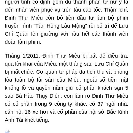
người tình cố định gồm đủ thành phần từ nữ y tá
đến nhân viên phục vụ trên tàu cao tốc. Thậm chí,
Đinh Thư Miêu còn bỏ tiền đầu tư làm bộ phim
truyền hình “Tân Hồng Lâu Mộng” rồi bố trí để Lưu
Chí Quân lên giường với hầu hết các thành viên
đoàn làm phim.
Tháng 1/2011, Đinh Thư Miêu bị bắt để điều tra,
qua lời khai của Miêu, một tháng sau Lưu Chí Quân
bị mất chức. Cơ quan tư pháp đã tịch thu và phong
tỏa toàn bộ tài sản của Miêu; ngoài số tiền mặt
khổng lồ và quyền nắm giữ cổ phần khách sạn 5
sao Bá Hào Thụy Diên, còn làm rõ Đinh Thư Miêu
có cổ phần trong 9 công ty khác, có 37 ngôi nhà,
căn hộ, 16 xe hơi và cổ phần của hội sở Bắc Kinh
Anh Tài khét tiếng.