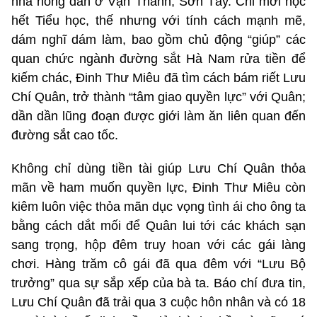
nhà nông dân ở Vận Thành, Sơn Tây. Chỉ mới học
hết Tiểu học, thế nhưng với tính cách mạnh mẽ,
dám nghĩ dám làm, bao gồm chủ động “giúp” các
quan chức ngành đường sắt Hà Nam rửa tiền để
kiếm chác, Đinh Thư Miêu đã tìm cách bám riết Lưu
Chí Quân, trở thành “tâm giao quyền lực” với Quân;
dần dần lũng đoạn được giới làm ăn liên quan đến
đường sắt cao tốc.
Không chỉ dùng tiền tài giúp Lưu Chí Quân thỏa
mãn về ham muốn quyền lực, Đinh Thư Miêu còn
kiêm luôn việc thỏa mãn dục vọng tình ái cho ông ta
bằng cách dắt mối để Quân lui tới các khách sạn
sang trọng, hộp đêm truy hoan với các gái làng
chơi. Hàng trăm cô gái đã qua đêm với “Lưu Bộ
trưởng” qua sự sắp xếp của bà ta. Báo chí đưa tin,
Lưu Chí Quân đã trải qua 3 cuộc hôn nhân và có 18