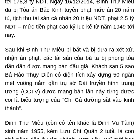
tới 178,8 tỷ NDT. Ngày 16/12/2014, Đinh Thư Miêu
đã bị Tòa án Bắc Kinh tuyên phạt mức án 20 năm
tù, tịch thu tài sản cá nhân 20 triệu NDT, phạt 2,5 tỷ
NDT – mức tiền phạt cao kỷ lục kể từ năm 1949 tới
nay.
Sau khi Đinh Thư Miêu bị bắt và bị đưa ra xét xử,
nhận án phạt, các tài sản của bà ta bị phong tỏa
dần dần được mang bán đấu giá. Khách sạn 5 sao
Bá Hào Thụy Diên có diện tích xây dựng 50 ngàn
mét vuông nằm gần trụ sở Đài truyền hình trung
ương (CCTV) được mang bán lần này từng được
coi là biểu tượng của “Chị Cả đường sắt vào kinh
thành”.
Đinh Thư Miêu (còn có tên khác là Đinh Vũ Tâm)
sinh năm 1955, kém Lưu Chí Quân 2 tuổi, là con