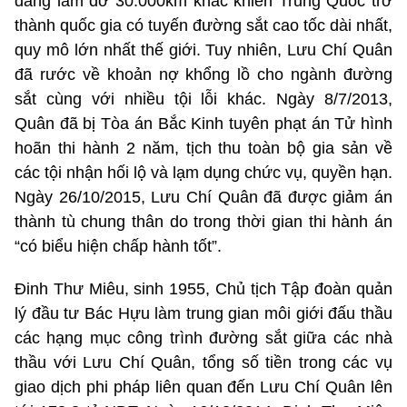
đang làm dở 30.000km khác khiến Trung Quốc trở
thành quốc gia có tuyến đường sắt cao tốc dài nhất,
quy mô lớn nhất thế giới. Tuy nhiên, Lưu Chí Quân
đã rước về khoản nợ khổng lồ cho ngành đường
sắt cùng với nhiều tội lỗi khác. Ngày 8/7/2013,
Quân đã bị Tòa án Bắc Kinh tuyên phạt án Tử hình
hoãn thi hành 2 năm, tịch thu toàn bộ gia sản về
các tội nhận hối lộ và lạm dụng chức vụ, quyền hạn.
Ngày 26/10/2015, Lưu Chí Quân đã được giảm án
thành tù chung thân do trong thời gian thi hành án
“có biểu hiện chấp hành tốt”.
Đinh Thư Miêu, sinh 1955, Chủ tịch Tập đoàn quản
lý đầu tư Bác Hựu làm trung gian môi giới đấu thầu
các hạng mục công trình đường sắt giữa các nhà
thầu với Lưu Chí Quân, tổng số tiền trong các vụ
giao dịch phi pháp liên quan đến Lưu Chí Quân lên