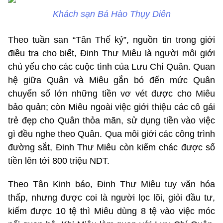
Khách sạn Bá Hào Thụy Diên
Theo tuần san “Tân Thế kỷ”, nguồn tin trong giới
điều tra cho biết, Đinh Thư Miêu là người môi giới
chủ yếu cho các cuộc tình của Lưu Chí Quân. Quan
hệ giữa Quân và Miêu gắn bó đến mức Quân
chuyển số lớn những tiền vơ vét được cho Miêu
bảo quản; còn Miêu ngoài việc giới thiệu các cô gái
trẻ đẹp cho Quân thỏa mãn, sử dụng tiền vào việc
gì đều nghe theo Quân. Qua môi giới các công trình
đường sắt, Đinh Thư Miêu còn kiếm chác được số
tiền lên tới 800 triệu NDT.
Theo Tân Kinh báo, Đinh Thư Miêu tuy văn hóa
thấp, nhưng được coi là người lọc lõi, giỏi đầu tư,
kiếm được 10 tệ thì Miêu dùng 8 tệ vào việc móc