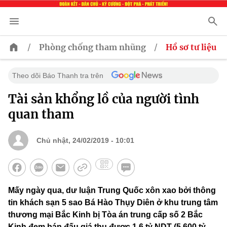
/
/
Phòng chống tham nhũng
Hồ sơ tư liệu
Theo dõi Báo Thanh tra trên
Tài sản khổng lồ của người tình
quan tham
Chủ nhật, 24/02/2019 - 10:01
Mấy ngày qua, dư luận Trung Quốc xôn xao bởi thông
tin khách sạn 5 sao Bá Hào Thụy Diên ở khu trung tâm
thương mại Bắc Kinh bị Tòa án trung cấp số 2 Bắc
Kinh đem bán đấu giá thu được 1,6 tỷ NDT (5.600 tỷ