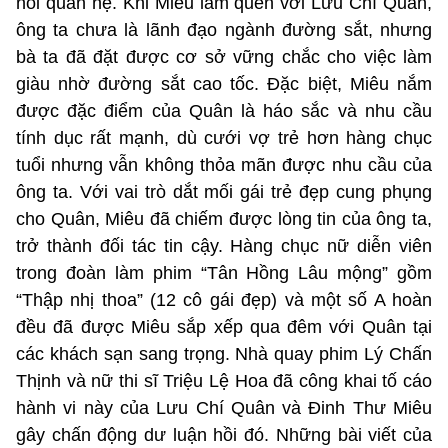
nối quan hệ. Khi Miêu làm quen với Lưu Chí Quân,
ông ta chưa là lãnh đạo ngành đường sắt, nhưng
bà ta đã đặt được cơ sở vững chắc cho việc làm
giàu nhờ đường sắt cao tốc. Đặc biệt, Miêu nắm
được đặc điểm của Quân là háo sắc và nhu cầu
tính dục rất mạnh, dù cưới vợ trẻ hơn hàng chục
tuổi nhưng vẫn không thỏa mãn được nhu cầu của
ông ta. Với vai trò dắt mối gái trẻ đẹp cung phụng
cho Quân, Miêu đã chiếm được lòng tin của ông ta,
trở thành đối tác tin cậy. Hàng chục nữ diễn viên
trong đoàn làm phim “Tân Hồng Lâu mộng” gồm
“Thập nhị thoa” (12 cô gái đẹp) và một số A hoàn
đều đã được Miêu sắp xếp qua đêm với Quân tại
các khách sạn sang trọng. Nhà quay phim Lý Chấn
Thịnh và nữ thi sĩ Triệu Lệ Hoa đã công khai tố cáo
hành vi này của Lưu Chí Quân và Đinh Thư Miêu
gây chấn động dư luận hồi đó. Những bài viết của