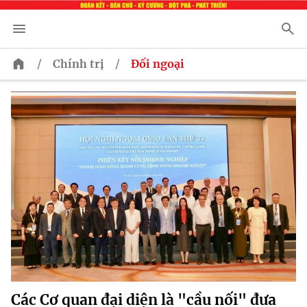
/
/
Chính trị
Đối ngoại
Các Cơ quan đại diện là "cầu nối" đưa