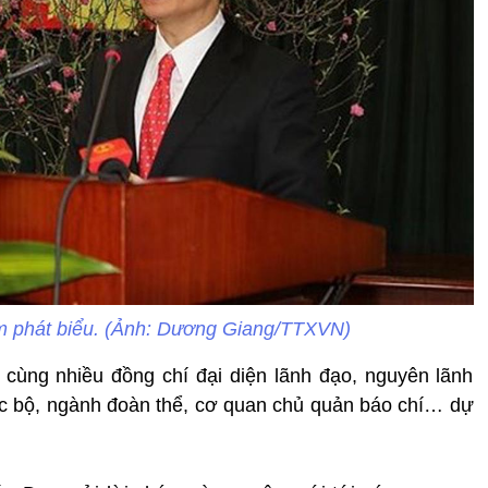
 phát biểu. (Ảnh: Dương Giang/TTXVN)
ùng nhiều đồng chí đại diện lãnh đạo, nguyên lãnh
c bộ, ngành đoàn thể, cơ quan chủ quản báo chí… dự