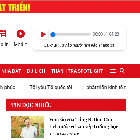
00:00
04:23
Play
o in
Media
Ca khúc:
Tự hào người làm báo Thanh tra
NHÀ ĐẤT
DU LỊCH
THANH TRA SPOTLIGHT
úc
Tôi yêu Tổ quốc tôi
phát triển kinh tế tư nhân
TIN ĐỌC NHIỀU
Yêu cầu của Tổng Bí thư, Chủ
tịch nước về sắp xếp trường học
13:14 04/08/2026