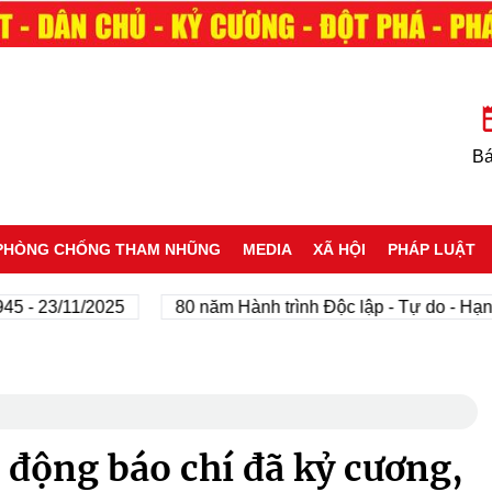
Bá
PHÒNG CHỐNG THAM NHŨNG
MEDIA
XÃ HỘI
PHÁP LUẬT
23/11/2025
80 năm Hành trình Độc lập - Tự do - Hạnh ph
 động báo chí đã kỷ cương,