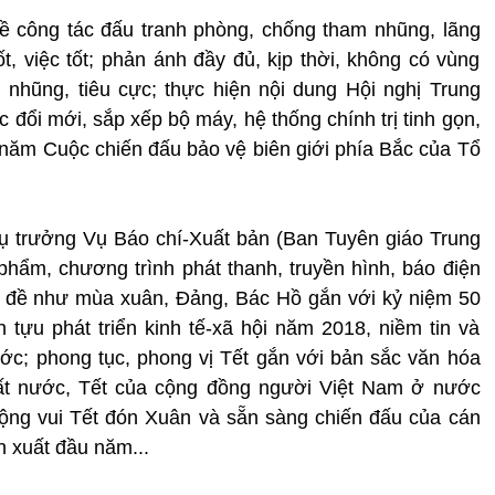
về công tác đấu tranh phòng, chống tham nhũng, lãng
, việc tốt; phản ánh đầy đủ, kịp thời, không có vùng
nhũng, tiêu cực; thực hiện nội dung Hội nghị Trung
c đổi mới, sắp xếp bộ máy, hệ thống chính trị tinh gọn,
0 năm Cuộc chiến đấu bảo vệ biên giới phía Bắc của Tổ
Vụ trưởng Vụ Báo chí-Xuất bản (Ban Tuyên giáo Trung
hẩm, chương trình phát thanh, truyền hình, báo điện
ủ đề như mùa xuân, Đảng, Bác Hồ gắn với kỷ niệm 50
tựu phát triển kinh tế-xã hội năm 2018, niềm tin và
ước; phong tục, phong vị Tết gắn với bản sắc văn hóa
đất nước, Tết của cộng đồng người Việt Nam ở nước
động vui Tết đón Xuân và sẵn sàng chiến đấu của cán
n xuất đầu năm...