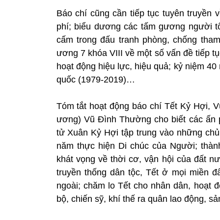
Báo chí cũng cần tiếp tục tuyên truyền 
phí; biểu dương các tấm gương người tốt
cấm trong đấu tranh phòng, chống tham 
ương 7 khóa VIII về một số vấn đề tiếp tụ
hoạt động hiệu lực, hiệu quả; kỷ niệm 4
quốc (1979-2019)…
Tóm tắt hoạt động báo chí Tết Kỷ Hợi, 
ương) Vũ Đình Thường cho biết các ấn p
tử Xuân Kỷ Hợi tập trung vào những ch
năm thực hiện Di chúc của Người; thành 
khát vọng về thời cơ, vận hội của đất n
truyền thống dân tộc, Tết ở mọi miền 
ngoài; chăm lo Tết cho nhân dân, hoạt 
bộ, chiến sỹ, khí thế ra quân lao động, sả