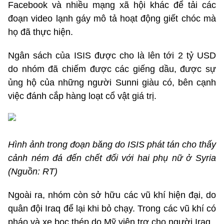
Facebook và nhiều mạng xã hội khác để tải các
đoạn video lạnh gáy mô tả hoạt động giết chóc mà
họ đã thực hiện.
Ngân sách của ISIS được cho là lên tới 2 tỷ USD
do nhóm đã chiếm được các giếng dầu, được sự
ủng hộ của những người Sunni giàu có, bên cạnh
việc đánh cắp hàng loạt cổ vật giá trị.
Hình ảnh trong đoạn băng do ISIS phát tán cho thấy
cảnh ném đá đến chết đối với hai phụ nữ ở Syria
(Nguồn: RT)
Ngoài ra, nhóm còn sở hữu các vũ khí hiện đại, do
quân đội Iraq để lại khi bỏ chạy. Trong các vũ khí có
pháo và xe bọc thép do Mỹ viện trợ cho người Iraq.