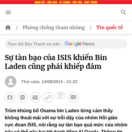
/
/
Phòng chống tham nhũng
Tin quốc tế
Theo dõi Báo Thanh tra trên
Sự tàn bạo của ISIS khiến Bin
Laden cũng phải khiếp đảm
Thứ năm, 14/08/2014 - 21:22
Trùm khủng bố Osama bin Laden từng cảm thấy
không thoải mái với sự trỗi dậy của nhóm Hồi giáo
cực đoan ISIS, nói rằng sự tàn bạo quá mức của nhóm
này có thể gây hại tới danh tiếng Al Qaeda. Thông tin