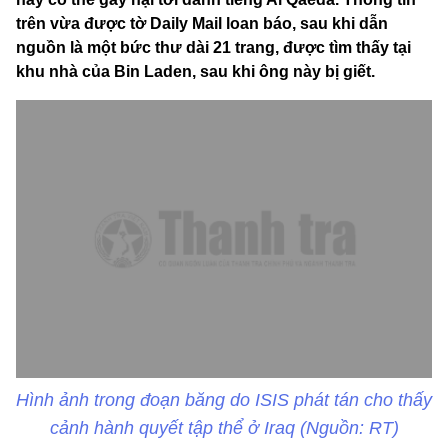
trên vừa được tờ Daily Mail loan báo, sau khi dẫn
nguồn là một bức thư dài 21 trang, được tìm thấy tại
khu nhà của Bin Laden, sau khi ông này bị giết.
Hình ảnh trong đoạn băng do ISIS phát tán cho thấy
cảnh hành quyết tập thể ở Iraq (Nguồn: RT)