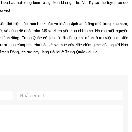
 hữu hầu hết vùng biển Đông. Nếu không, Thổ Nhĩ Kỳ có thể tuyên bố sở
o viết.
ốn thể hiện sức mạnh cơ bắp và khẳng định ai là ông chủ trong khu vực,
9, và cũng để nhắc nhở Mỹ về điểm yếu của chính họ. Nhưng một nguyên
 bình đẳng. Trung Quốc có lịch sử rất dài tự coi mình là ưu việt hơn, đặc
ết ưu sinh cùng nhu cầu bảo vệ và thúc đẩy đặc điểm gene của người Hán
rạch Đông, nhưng nay đang trở lại ở Trung Quốc đại lục.