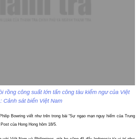
i rồng công suất lớn tấn công tàu kiểm ngư của Việt
 Cảnh sát biển Việt Nam
hilip Bowring viết như trên trong bài “Sự ngạo mạn nguy hiểm của Trung
g Post của Hong Hong hôm 18/5.
 với Việt Nam và Philippines, giờ họ cũng đã đẩy Indonesia từ vị trí như