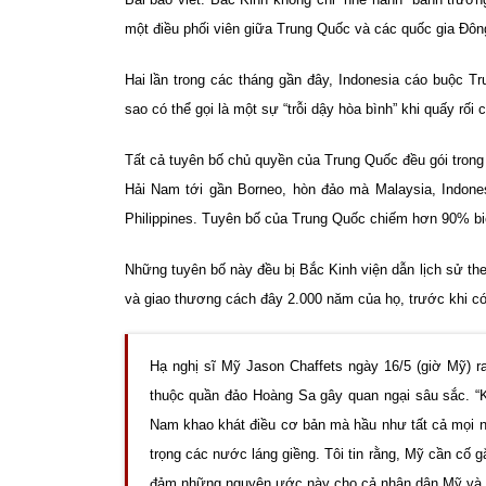
một điều phối viên giữa Trung Quốc và các quốc gia Đôn
Hai lần trong các tháng gần đây, Indonesia cáo buộc 
sao có thể gọi là một sự “trỗi dậy hòa bình” khi quấy rố
Tất cả tuyên bố chủ quyền của Trung Quốc đều gói trong
Hải Nam tới gần Borneo, hòn đảo mà Malaysia, Indones
Philippines. Tuyên bố của Trung Quốc chiếm hơn 90% biể
Những tuyên bố này đều bị Bắc Kinh viện dẫn lịch sử the
và giao thương cách đây 2.000 năm của họ, trước khi c
Hạ nghị sĩ Mỹ Jason Chaffets ngày 16/5 (giờ Mỹ) r
thuộc quần đảo Hoàng Sa gây quan ngại sâu sắc. “K
Nam khao khát điều cơ bản mà hầu như tất cả mọi n
trọng các nước láng giềng. Tôi tin rằng, Mỹ cần cố 
đảm những nguyện ước này cho cả nhân dân Mỹ và n