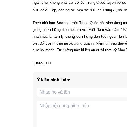
ngại, chứ không phải cơ sở để Trung Quốc tuyên bố sở
hữu cả Ai Cập, còn người Nga sở hữu cả Trung Á, bài bá
Theo nhà báo Bowring, một Trung Quốc hồi sinh đang mu
giống như những điều họ làm với Việt Nam vào năm 197
nhân nữa là tâm lý không coi những dân tộc ngoại Hán là
biệt đối với những nước xung quanh. Niềm tin vào thuy
cực kỳ mạnh. Tư tưởng này bị lên án dưới thời kỳ Mao T
Theo TPO
Ý kiến bình luận: