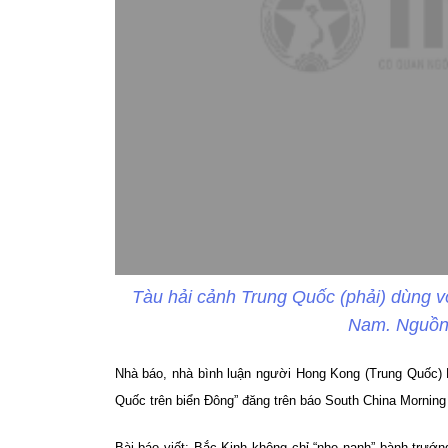
Tàu hải cảnh Trung Quốc (phải) dùng vò
Nam. Nguồn:
Nhà báo, nhà bình luận người Hong Kong (Trung Quốc) P
Quốc trên biển Đông” đăng trên báo South China Mornin
Bài báo viết: Bắc Kinh không chỉ “nhe nanh” bành trướng