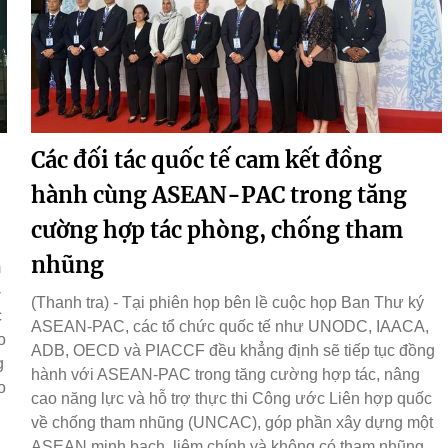
Các đối tác quốc tế cam kết đồng
hành cùng ASEAN-PAC trong tăng
cường hợp tác phòng, chống tham
nhũng
m
-
(Thanh tra) - Tại phiên họp bên lề cuộc họp Ban Thư ký
c
ASEAN-PAC, các tổ chức quốc tế như UNODC, IAACA,
o
ADB, OECD và PIACCF đều khẳng định sẽ tiếp tục đồng
g
hành với ASEAN-PAC trong tăng cường hợp tác, nâng
o
cao năng lực và hỗ trợ thực thi Công ước Liên hợp quốc
về chống tham nhũng (UNCAC), góp phần xây dựng một
ASEAN minh bạch, liêm chính và không có tham nhũng.