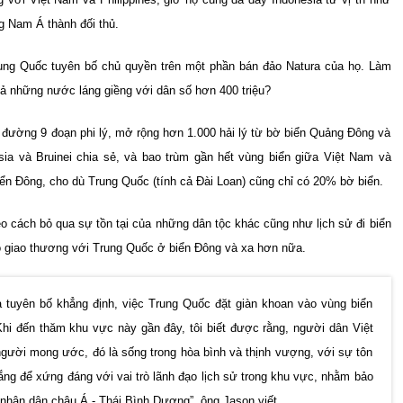
g Nam Á thành đối thủ.
Trung Quốc tuyên bố chủ quyền trên một phần bán đảo Natura của họ. Làm
i cả những nước láng giềng với dân số hơn 400 triệu?
 đường 9 đoạn phi lý, mở rộng hơn 1.000 hải lý từ bờ biển Quảng Đông và
ia và Bruinei chia sẻ, và bao trùm gần hết vùng biển giữa Việt Nam và
n Đông, cho dù Trung Quốc (tính cả Đài Loan) cũng chỉ có 20% bờ biển.
o cách bỏ qua sự tồn tại của những dân tộc khác cũng như lịch sử đi biển
ó giao thương với Trung Quốc ở biển Đông và xa hơn nữa.
a tuyên bố khẳng định, việc Trung Quốc đặt giàn khoan vào vùng biển
hi đến thăm khu vực này gần đây, tôi biết được rằng, người dân Việt
gười mong ước, đó là sống trong hòa bình và thịnh vượng, với sự tôn
gắng để xứng đáng với vai trò lãnh đạo lịch sử trong khu vực, nhằm bảo
hân dân châu Á - Thái Bình Dương”, ông Jason viết.