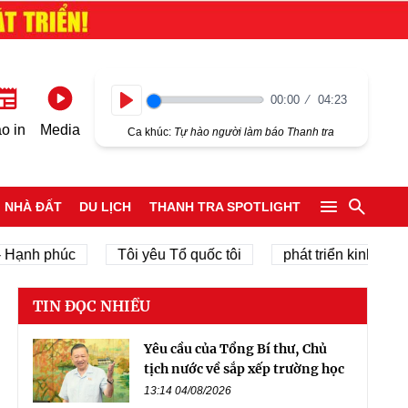
00:00
04:23
Play
o in
Media
Ca khúc:
Tự hào người làm báo Thanh tra
NHÀ ĐẤT
DU LỊCH
THANH TRA SPOTLIGHT
nh phúc
Tôi yêu Tổ quốc tôi
phát triển kinh tế tư nhâ
TIN ĐỌC NHIỀU
Yêu cầu của Tổng Bí thư, Chủ
tịch nước về sắp xếp trường học
13:14 04/08/2026