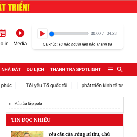
00:00
04:23
Play
o in
Media
Ca khúc:
Tự hào người làm báo Thanh tra
NHÀ ĐẤT
DU LỊCH
THANH TRA SPOTLIGHT
Tôi yêu Tổ quốc tôi
phát triển kinh tế tư nhân
Mẫu
áo lớp polo
TIN ĐỌC NHIỀU
Yêu cầu của Tổng Bí thư, Chủ