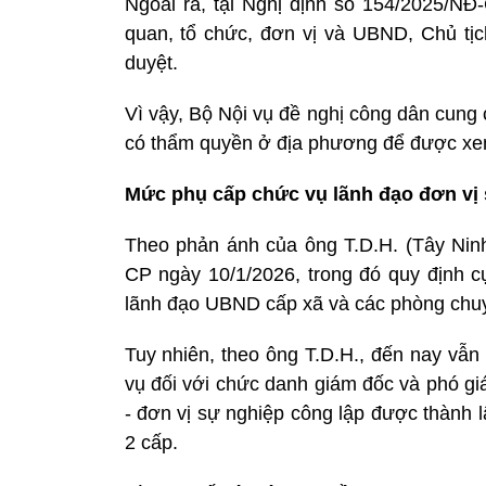
Ngoài ra, tại Nghị định số 154/2025/N
quan, tổ chức, đơn vị và UBND, Chủ tịc
duyệt.
Vì vậy, Bộ Nội vụ đề nghị công dân cung
có thẩm quyền ở địa phương để được xem x
Mức phụ cấp chức vụ lãnh đạo đơn vị 
Theo phản ánh của ông T.D.H. (Tây Nin
CP ngày 10/1/2026, trong đó quy định c
lãnh đạo UBND cấp xã và các phòng chu
Tuy nhiên, theo ông T.D.H., đến nay vẫ
vụ đối với chức danh giám đốc và phó gi
- đơn vị sự nghiệp công lập được thành 
2 cấp.