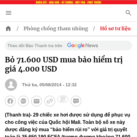
/
/
Phòng chống tham nhũng
Hồ sơ tư liệu
Theo dõi Báo Thanh tra trên
Bỏ 71.600 USD mua bảo hiểm trị
giá 4.000 USD
Thứ ba, 05/08/2014 - 12:32
(Thanh tra)- 29 chiếc xe hơi được sử dụng để phục vụ
cho công việc của Quốc hội Mali. Toàn bộ số xe này
được đăng ký mua “bảo hiểm rủi ro” với giá trị quyết
toán là 35.650.190 FCFA (tương đương khoảng 71.600