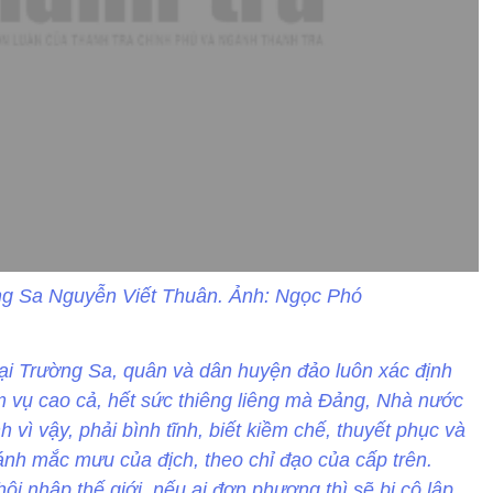
g Sa Nguyễn Viết Thuân. Ảnh: Ngọc Phó
i Trường Sa, quân và dân huyện đảo luôn xác định
m vụ cao cả, hết sức thiêng liêng mà Đảng, Nhà nước
 vì vậy, phải bình tĩnh, biết kiềm chế, thuyết phục và
ánh mắc mưu của địch, theo chỉ đạo của cấp trên.
i nhập thế giới, nếu ai đơn phương thì sẽ bị cô lập.