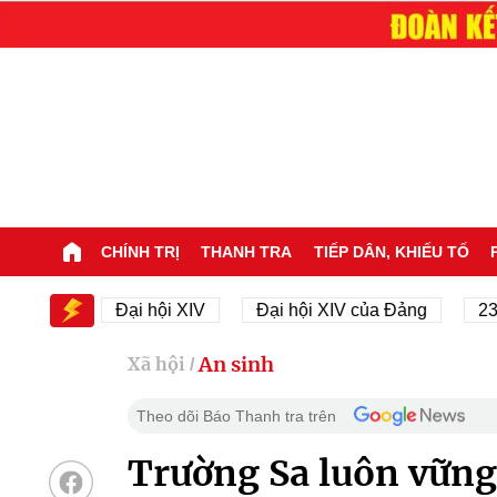
CHÍNH TRỊ
THANH TRA
TIẾP DÂN, KHIẾU TỐ
IV
Đại hội XIV
Đại hội XIV của Đảng
23/11/19
An sinh
Xã hội
/
Theo dõi Báo Thanh tra trên
Trường Sa luôn vững