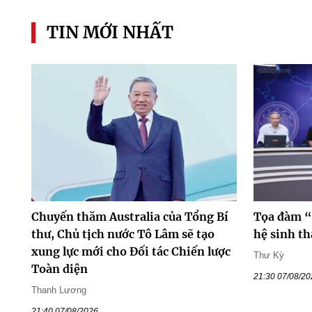
TIN MỚI NHẤT
Chuyến thăm Australia của Tổng Bí
Tọa đàm “
thư, Chủ tịch nước Tô Lâm sẽ tạo
hệ sinh th
xung lực mới cho Đối tác Chiến lược
Thư Kỳ
Toàn diện
21:30 07/08/2
Thanh Lương
21:40 07/08/2026