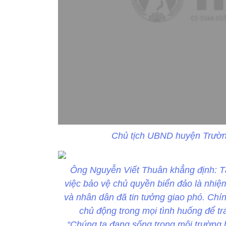
Chủ tịch UBND huyện Trườn
Ông Nguyễn Viết Thuân khẳng định: Tạ
việc bảo vệ chủ quyền biển đảo là nhiệ
và nhân dân đã tin tưởng giao phó. Chính
chủ động trong mọi tình huống để tr
“Chúng ta đang sống trong môi trường hộ