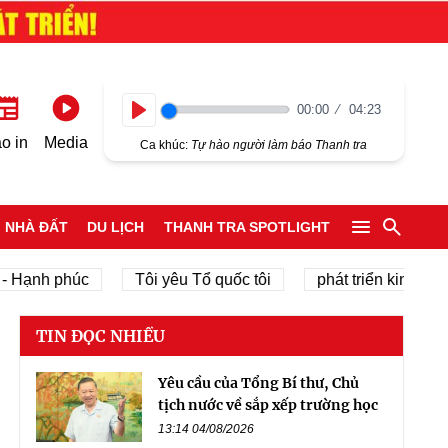
00:00
04:23
Play
o in
Media
Ca khúc:
Tự hào người làm báo Thanh tra
NHÀ ĐẤT
DU LỊCH
THANH TRA SPOTLIGHT
h phúc
Tôi yêu Tổ quốc tôi
phát triển kinh tế tư nhân
TIN ĐỌC NHIỀU
Yêu cầu của Tổng Bí thư, Chủ
tịch nước về sắp xếp trường học
13:14 04/08/2026