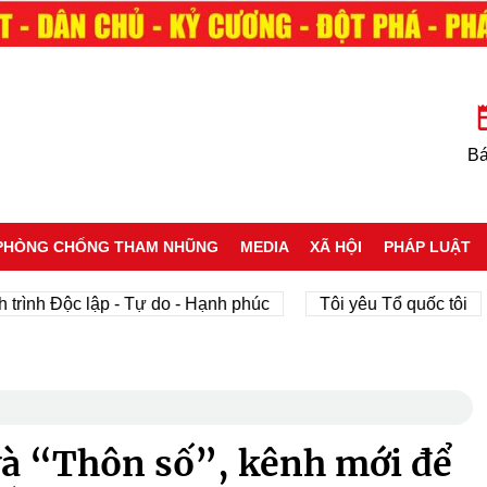
Bá
PHÒNG CHỐNG THAM NHŨNG
MEDIA
XÃ HỘI
PHÁP LUẬT
 Độc lập - Tự do - Hạnh phúc
Tôi yêu Tổ quốc tôi
ph
và “Thôn số”, kênh mới để