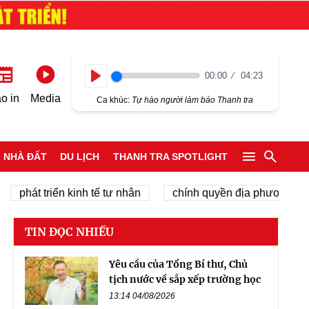
00:00
04:23
Play
o in
Media
Ca khúc:
Tự hào người làm báo Thanh tra
NHÀ ĐẤT
DU LỊCH
THANH TRA SPOTLIGHT
át triển kinh tế tư nhân
chính quyền địa phương 2 cấp
TIN ĐỌC NHIỀU
Yêu cầu của Tổng Bí thư, Chủ
tịch nước về sắp xếp trường học
13:14 04/08/2026