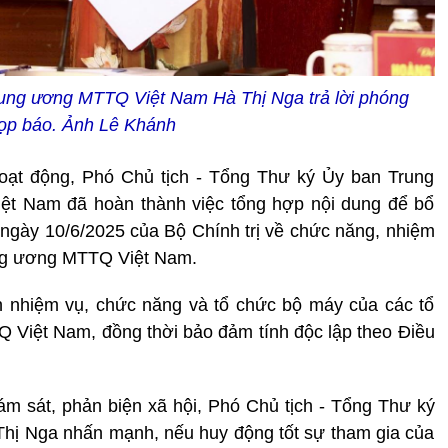
rung ương MTTQ Việt Nam Hà Thị Nga trả lời phóng
 họp báo. Ảnh Lê Khánh
hoạt động, Phó Chủ tịch - Tổng Thư ký Ủy ban Trung
t Nam đã hoàn thành việc tổng hợp nội dung để bổ
ngày 10/6/2025 của Bộ Chính trị về chức năng, nhiệm
ng ương MTTQ Việt Nam.
n nhiệm vụ, chức năng và tổ chức bộ máy của các tổ
TTQ Việt Nam, đồng thời bảo đảm tính độc lập theo Điều
iám sát, phản biện xã hội, Phó Chủ tịch - Tổng Thư ký
ị Nga nhấn mạnh, nếu huy động tốt sự tham gia của