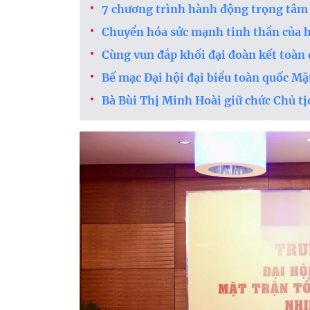
7 chương trình hành động trọng tâm 
Chuyển hóa sức mạnh tinh thần của h
Cùng vun đắp khối đại đoàn kết toàn
Bế mạc Đại hội đại biểu toàn quốc Mặ
Bà Bùi Thị Minh Hoài giữ chức Chủ 