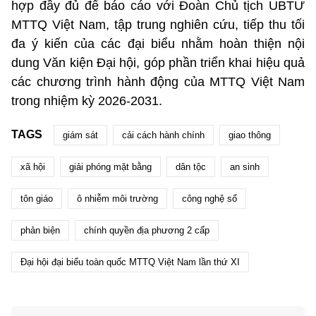
hợp đầy đủ để báo cáo với Đoàn Chủ tịch UBTƯ
MTTQ Việt Nam, tập trung nghiên cứu, tiếp thu tối
đa ý kiến của các đại biểu nhằm hoàn thiện nội
dung Văn kiện Đại hội, góp phần triển khai hiệu quả
các chương trình hành động của MTTQ Việt Nam
trong nhiệm kỳ 2026-2031.
TAGS
giám sát
cải cách hành chính
giao thông
xã hội
giải phóng mặt bằng
dân tộc
an sinh
tôn giáo
ô nhiễm môi trường
công nghệ số
phản biện
chính quyền địa phương 2 cấp
Đại hội đại biểu toàn quốc MTTQ Việt Nam lần thứ XI