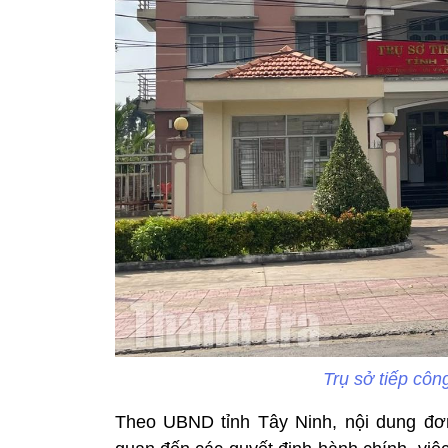
Trụ sở tiếp côn
Theo UBND tỉnh Tây Ninh, nội dung đơn