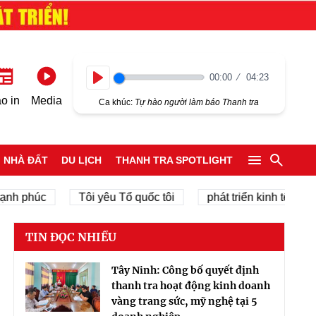
00:00
04:23
Play
o in
Media
Ca khúc:
Tự hào người làm báo Thanh tra
NHÀ ĐẤT
DU LỊCH
THANH TRA SPOTLIGHT
phúc
Tôi yêu Tổ quốc tôi
phát triển kinh tế tư nhân
TIN ĐỌC NHIỀU
Tây Ninh: Công bố quyết định
thanh tra hoạt động kinh doanh
vàng trang sức, mỹ nghệ tại 5