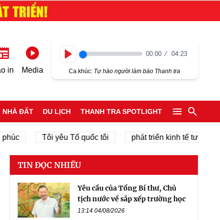
00:00
04:23
Play
o in
Media
Ca khúc:
Tự hào người làm báo Thanh tra
NHÀ ĐẤT
DU LỊCH
THANH TRA SPOTLIGHT
Tôi yêu Tổ quốc tôi
phát triển kinh tế tư nhân
TIN ĐỌC NHIỀU
Yêu cầu của Tổng Bí thư, Chủ
tịch nước về sắp xếp trường học
13:14 04/08/2026