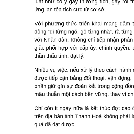
luật như cố ý gây thương tích, gây rối 
ứng lan tỏa tích cực từ cơ sở.
Với phương thức triển khai mang đậm t
động “đi từng ngõ, gõ từng nhà”, rà từng 
với Nhân dân. Không chỉ tiếp nhận phản 
giải, phối hợp với cấp ủy, chính quyền,
thần thấu tình, đạt lý.
Nhiều vụ việc, nếu xử lý theo cách hành 
được tiếp cận bằng đối thoại, vận động, 
phần giữ gìn sự đoàn kết trong cộng đồng
mâu thuẫn một cách bền vững, thay vì chỉ
Chỉ còn ít ngày nữa là kết thúc đợt cao
trên địa bàn tỉnh Thanh Hoá không phải l
quả đã đạt được.