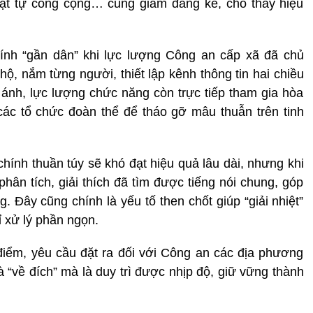
trật tự công cộng… cũng giảm đáng kể, cho thấy hiệu
ính “gần dân” khi lực lượng Công an cấp xã đã chủ
hộ, nắm từng người, thiết lập kênh thông tin hai chiều
ánh, lực lượng chức năng còn trực tiếp tham gia hòa
 các tổ chức đoàn thể để tháo gỡ mâu thuẫn trên tinh
chính thuần túy sẽ khó đạt hiệu quả lâu dài, nhưng khi
phân tích, giải thích đã tìm được tiếng nói chung, góp
. Đây cũng chính là yếu tố then chốt giúp “giải nhiệt”
 xử lý phần ngọn.
 điểm, yêu cầu đặt ra đối với Công an các địa phương
à “về đích” mà là duy trì được nhịp độ, giữ vững thành