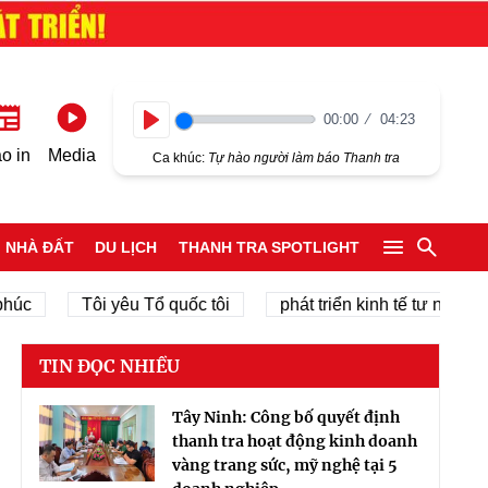
00:00
04:23
Play
o in
Media
Ca khúc:
Tự hào người làm báo Thanh tra
NHÀ ĐẤT
DU LỊCH
THANH TRA SPOTLIGHT
Tôi yêu Tổ quốc tôi
phát triển kinh tế tư nhân
c
TIN ĐỌC NHIỀU
Tây Ninh: Công bố quyết định
thanh tra hoạt động kinh doanh
vàng trang sức, mỹ nghệ tại 5