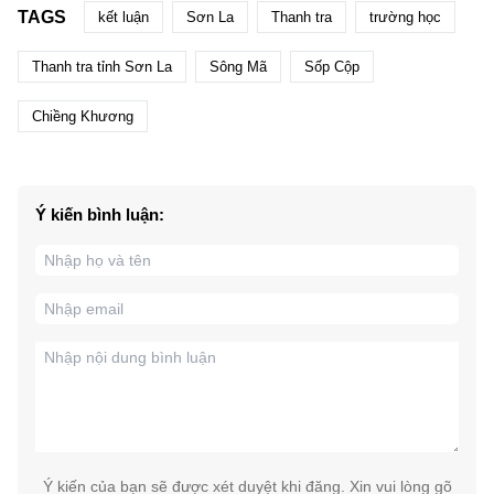
TAGS
kết luận
Sơn La
Thanh tra
trường học
Thanh tra tỉnh Sơn La
Sông Mã
Sốp Cộp
Chiềng Khương
Ý kiến bình luận:
Ý kiến của bạn sẽ được xét duyệt khi đăng. Xin vui lòng gõ