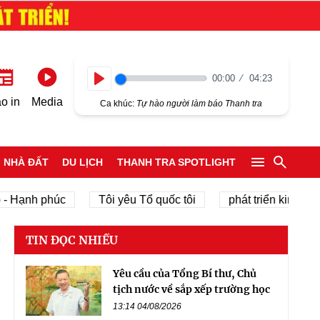
00:00
04:23
Play
o in
Media
Ca khúc:
Tự hào người làm báo Thanh tra
NHÀ ĐẤT
DU LỊCH
THANH TRA SPOTLIGHT
Hạnh phúc
Tôi yêu Tổ quốc tôi
phát triển kinh tế tư n
TIN ĐỌC NHIỀU
Yêu cầu của Tổng Bí thư, Chủ
tịch nước về sắp xếp trường học
13:14 04/08/2026