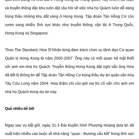
và truyền thông đặc khu luôn đặt câu hỏi về việc nhà họ Quách luôn dễ dàng
trúng thầu những khu đất vàng ở Hong Kong. Tập đoàn Tân Hồng Cơ còn
vươn sang nhiều lĩnh vực khác như truyền thông, vận tải ở Trung Quốc,
Hong Kong và Singapore.
Theo The Standard, Hứa Sĩ Nhân từng đảm trách chức vụ lãnh đạo Cơ quan
Quản lý Hong Kong từ năm 2005-2007. Ông này có mối quan hệ mật thiết
với anh em nhà họ Quách. Truyền thông Hong Kong đặt nghi vấn ông Hứa
đã tiết lộ thông tin để Tập đoàn Tân Hồng Cơ trúng thầu dự án quận văn hóa
Tây Cửu Long năm 2004. Hứa thậm chí còn giữ vai trò cố vấn cho anh em
nhà họ Quách trong dự án này.
Quá nhiều bê bối
Ngay sau vụ bắt giữ, ngày 31-3 Đài truyền hình Phượng Hoàng đưa tin đã
xuất hiện nhiều cáo buộc về khả năng “quan - thương cấu kết” trong lĩnh vực