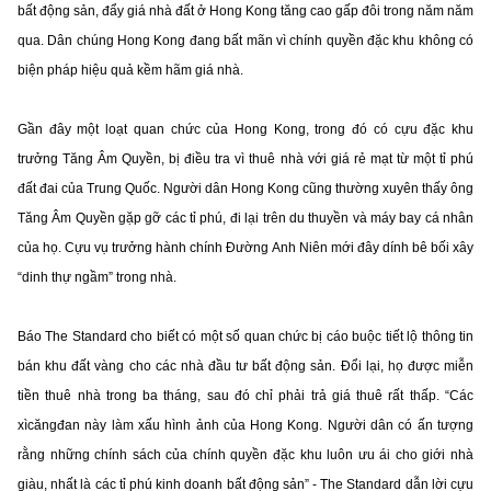
bất động sản, đẩy giá nhà đất ở Hong Kong tăng cao gấp đôi trong năm năm
qua. Dân chúng Hong Kong đang bất mãn vì chính quyền đặc khu không có
biện pháp hiệu quả kềm hãm giá nhà.
Gần đây một loạt quan chức của Hong Kong, trong đó có cựu đặc khu
trưởng Tăng Âm Quyền, bị điều tra vì thuê nhà với giá rẻ mạt từ một tỉ phú
đất đai của Trung Quốc. Người dân Hong Kong cũng thường xuyên thấy ông
Tăng Âm Quyền gặp gỡ các tỉ phú, đi lại trên du thuyền và máy bay cá nhân
của họ. Cựu vụ trưởng hành chính Đường Anh Niên mới đây dính bê bối xây
“dinh thự ngầm” trong nhà.
Báo The Standard cho biết có một số quan chức bị cáo buộc tiết lộ thông tin
bán khu đất vàng cho các nhà đầu tư bất động sản. Đổi lại, họ được miễn
tiền thuê nhà trong ba tháng, sau đó chỉ phải trả giá thuê rất thấp. “Các
xìcăngđan này làm xấu hình ảnh của Hong Kong. Người dân có ấn tượng
rằng những chính sách của chính quyền đặc khu luôn ưu ái cho giới nhà
giàu, nhất là các tỉ phú kinh doanh bất động sản” - The Standard dẫn lời cựu