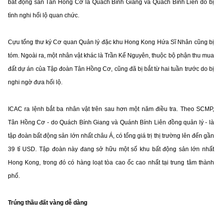
bất động sản Tân Hồng Cơ là Quách Bính Giang và Quách Bính Liên do bị
tình nghi hối lộ quan chức.
Cựu tổng thư ký Cơ quan Quản lý đặc khu Hong Kong Hứa Sĩ Nhân cũng bị
tóm. Ngoài ra, một nhân vật khác là Trần Kế Nguyên, thuộc bộ phận thu mua
đất dự án của Tập đoàn Tân Hồng Cơ, cũng đã bị bắt từ hai tuần trước do bị
nghi ngờ đưa hối lộ.
ICAC ra lệnh bắt ba nhân vật trên sau hơn một năm điều tra. Theo SCMP,
Tân Hồng Cơ - do Quách Bính Giang và Quánh Bính Liên đồng quản lý - là
tập đoàn bất động sản lớn nhất châu Á, có tổng giá trị thị trường lên đến gần
39 tỉ USD. Tập đoàn này đang sở hữu một số khu bất động sản lớn nhất
Hong Kong, trong đó có hàng loạt tòa cao ốc cao nhất tại trung tâm thành
phố.
Trúng thầu đất vàng dễ dàng