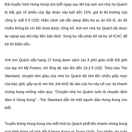
Đài truyền hình Hong Kong cho biết ngay sau khi hai anh em nhà họ Quách
bị bắt, giá cổ phiếu của tập đoàn này tuột dốc 15%, giá trị thị trường của
công ty mất 6 tỉ USD. Hiện cảnh sát vẫn đang điều tra vụ án hối lộ, do đó
nhiều thông tin chi tiết chưa được công bố. Anh em nhà họ Quách đã được
tại ngoại sau khi nộp tiền bảo lãnh. Song họ vẫn phải trở lại trụ sở ICAC để
.
trả lời thẩm vấn
Anh em Quách xếp hạng 27 trong danh sách các tỉ phú giàu nhất thế giới
của tạp chí Mỹ Forbes, với tổng tài sản lên đến 18,3 tỉ USD. Theo báo The
Standard, chuyện làm giàu của nhà họ Quách đã làm tốn nhiều giấy mực
của báo giới, gây sự tò mò lớn, bởi khối tài sản của họ nảy nở cực kỳ nhanh
chóng trong những năm qua. “Chuyện nhà họ Quách luôn là chuyện đình
đám ở Hong Kong” - The Standard dẫn lời một người dân Hong Kong cho
biết.
Truyền thông Hong Kong cho biết nhà họ Quách phất lên nhanh chóng trong
quá trình bùng nổ nhà đất ở Hong Kong và Trung Quốc. Tuy nhiên, dư luận