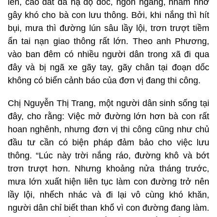
lên, cào đất đá hạ độ dốc, ngổn ngang, nham nhở
gây khó cho bà con lưu thông. Bởi, khi nắng thì hít
bụi, mưa thì đường lún sâu lầy lội, trơn trượt tiềm
ẩn tai nạn giao thông rất lớn. Theo anh Phương,
vào ban đêm có nhiều người dân trong xã đi qua
đây và bị ngã xe gãy tay, gãy chân tại đoạn dốc
không có biển cảnh báo của đơn vị đang thi công.
Chị Nguyễn Thị Trang, một người dân sinh sống tại
đây, cho rằng: Việc mở đường lớn hơn bà con rất
hoan nghênh, nhưng đơn vị thi công cũng như chủ
đầu tư cần có biện pháp đảm bảo cho việc lưu
thông. “Lúc này trời nắng ráo, đường khô và bớt
trơn trượt hơn. Nhưng khoảng nửa tháng trước,
mưa lớn xuất hiện liên tục làm con đường trở nên
lầy lội, nhếch nhác và đi lại vô cùng khó khăn,
người dân chỉ biết than khổ vì con đường đang làm.