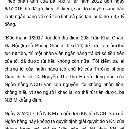
Theo phản ánh của bà N.B.M, từ năm 2012 đến ngày
6/1/2016, bà đã gửi tiền tiết kiệm, sau đó chuyển sang bảo
lãnh ngân hàng với số tiền tính cả gốc lẫn lãi là hơn 8,7 tỷ
đồng.
“Đầu tháng 1/2017, tôi đến địa điểm 298 Trần Khát Chân,
Hà Nội (trụ sở Phòng Giao dịch số 14) để trực tiếp làm thủ
tục rút tiền, thì một nhân viên ngân hàng trả lời số tiền trên
của tôi đã được rút hết, không còn nữa. Tôi kiểm tra lại
chứng từ của ngân hàng (có chữ ký của Trưởng phòng
Giao dịch số 14 Nguyễn Thị Thu Hà và đóng dấu của
Ngân hàng NCB) vẫn còn nguyên, tôi không nhận tiền,
không hiểu vì sao người khác lại có thể rút tiền được, bà
N.B.M khẳng định.
Ngày 2/2/2017, bà N.B.M đã gửi đơn KN lên NCB. Sau đó,
Ngân hàng này không ra quyết định giải quyết đơn KN của