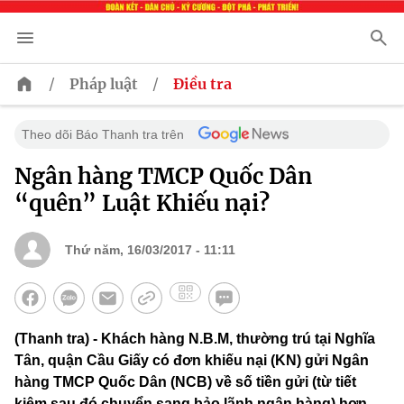
/
/
Pháp luật
Điều tra
Theo dõi Báo Thanh tra trên
Ngân hàng TMCP Quốc Dân
“quên” Luật Khiếu nại?
Thứ năm, 16/03/2017 - 11:11
(Thanh tra) - Khách hàng N.B.M, thường trú tại Nghĩa
Tân, quận Cầu Giấy có đơn khiếu nại (KN) gửi Ngân
hàng TMCP Quốc Dân (NCB) về số tiền gửi (từ tiết
kiệm sau đó chuyển sang bảo lãnh ngân hàng) hơn