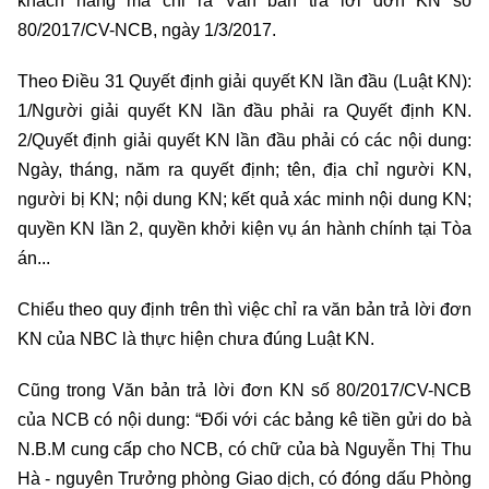
khách hàng mà chỉ ra Văn bản trả lời đơn KN số
80/2017/CV-NCB, ngày 1/3/2017.
Theo Điều 31 Quyết định giải quyết KN lần đầu (Luật KN):
1/Người giải quyết KN lần đầu phải ra Quyết định KN.
2/Quyết định giải quyết KN lần đầu phải có các nội dung:
Ngày, tháng, năm ra quyết định; tên, địa chỉ người KN,
người bị KN; nội dung KN; kết quả xác minh nội dung KN;
quyền KN lần 2, quyền khởi kiện vụ án hành chính tại Tòa
án...
Chiểu theo quy định trên thì việc chỉ ra văn bản trả lời đơn
KN của NBC là thực hiện chưa đúng Luật KN.
Cũng trong Văn bản trả lời đơn KN số 80/2017/CV-NCB
của NCB có nội dung: “Đối với các bảng kê tiền gửi do bà
N.B.M cung cấp cho NCB, có chữ của bà Nguyễn Thị Thu
Hà - nguyên Trưởng phòng Giao dịch, có đóng dấu Phòng