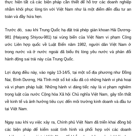
thực hiện tất cả các biện pháp cần thiết để hỗ trợ các doanh nghiệp
nhằm khôi phục lòng tin với Việt Nam như là một điểm đến đầu tư an
toàn và đầy hứa hẹn.
Trước đó, sau khi Trung Quốc hạ đặt trái phép giàn khoan Hải Dương-
981 (Haiyang Shiyou-981) tại vùng biển của Việt Nam vi phạm Công
ước Liên hợp quốc về Luật Biển năm 1982, người dân Việt Nam ở
trong nước và ở nước ngoài đã biểu thị lòng yêu nước và phản đối
hành động sai trái này của Trung Quốc.
Lợi dụng điều này, vào ngày 13-14/5, tại một số địa phương như Đồng
Nai, Bình Dương, Hà Tĩnh một số kẻ xấu đã có những hành vi phá hoại
và vi phạm pháp luật. Những hành vi đáng tiếc này là vi phạm nghiêm
trọng luật của nước Cộng hòa Xã hội Chủ nghĩa Việt Nam, gây tổn thất
về kinh tế và ảnh hưởng tiêu cực đến môi trường kinh doanh và đầu tư
tại Việt Nam.
Ngay sau khi vụ việc xảy ra, Chính phủ Việt Nam đã triển khai đồng bộ
các biện pháp để kiểm soát tình hình và phối hợp với các doanh