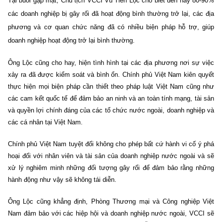
Tại buổi gặp mặt, Chủ tịch VCCI Vũ Tiến Lộc cho biết đến nay 80-90%
các doanh nghiệp bị gây rối đã hoạt động bình thường trở lại, các địa
phương và cơ quan chức năng đã có nhiều biện pháp hỗ trợ, giúp
doanh nghiệp hoạt động trở lại bình thường.
Ông Lộc cũng cho hay, hiện tình hình tại các địa phương nơi sự việc
xảy ra đã được kiểm soát và bình ổn. Chính phủ Việt Nam kiên quyết
thực hiện mọi biện pháp cần thiết theo pháp luật Việt Nam cũng như
các cam kết quốc tế để đảm bảo an ninh và an toàn tính mạng, tài sản
và quyền lợi chính đáng của các tổ chức nước ngoài, doanh nghiệp và
các cá nhân tại Việt Nam.
Chính phủ Việt Nam tuyệt đối không cho phép bất cứ hành vi cố ý phá
hoại đối với nhân viên và tài sản của doanh nghiệp nước ngoài và sẽ
xử lý nghiêm minh những đối tượng gây rối để đảm bảo rằng những
hành động như vậy sẽ không tái diễn.
Ông Lộc cũng khẳng định, Phòng Thương mại và Công nghiệp Việt
Nam đảm bảo với các hiệp hội và doanh nghiệp nước ngoài, VCCI sẽ