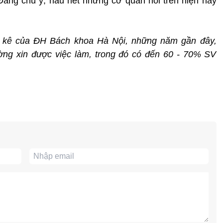
 Đáng chú ý, hầu hết những cơ quan nói trên hiện nay
 kê của ĐH Bách khoa Hà Nội, những năm gần đây,
ng xin được việc làm, trong đó có đến 60 - 70% SV