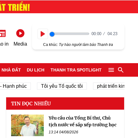
00:00
04:23
Play
o in
Media
Ca khúc:
Tự hào người làm báo Thanh tra
NHÀ ĐẤT
DU LỊCH
THANH TRA SPOTLIGHT
nh phúc
Tôi yêu Tổ quốc tôi
phát triển kinh tế tư nhâ
TIN ĐỌC NHIỀU
Yêu cầu của Tổng Bí thư, Chủ
tịch nước về sắp xếp trường học
13:14 04/08/2026