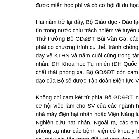
được miễn học phí và có cơ hội đi du họ
Hai năm trở lại đây, Bộ Giáo dục - Đào 
tín trong nước chịu trách nhiệm về tuyể
Thứ trưởng Bộ GD&ĐT Bùi Văn Ga, các 
phải có chương trình cụ thể, tránh chồn
dạy về KTHN và năm cuối cùng trọng tâm
nhân; ĐH Khoa học Tự nhiên (ĐH Quốc g
chất thải phóng xạ. Bộ GD&ĐT còn cam k
đạo của Bộ sẽ được Tập đoàn Điện lực V
Không chỉ cam kết từ phía Bộ GD&ĐT, nh
cơ hội việc làm cho SV của các ngành họ
nhà máy điện hạt nhân hoặc Viện Năng 
Nghiên cứu hạt nhân. Ngoài ra, các em
phóng xạ như các bệnh viện có khoa y 