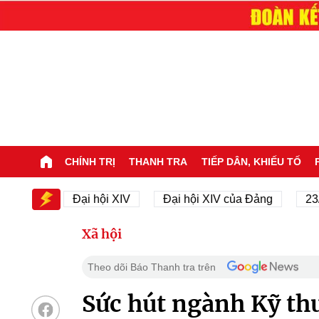
CHÍNH TRỊ
THANH TRA
TIẾP DÂN, KHIẾU TỐ
XIV
Đại hội XIV
Đại hội XIV của Đảng
23/11/1
Xã hội
Theo dõi Báo Thanh tra trên
Sức hút ngành Kỹ th