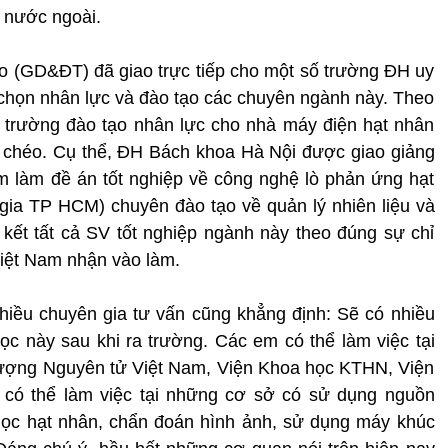
c nước ngoài.
tạo (GD&ĐT) đã giao trực tiếp cho một số trường ĐH uy
n chọn nhân lực và đào tạo các chuyên ngành này. Theo
trường đào tạo nhân lực cho nhà máy điện hạt nhân
g chéo. Cụ thể, ĐH Bách khoa Hà Nội được giao giảng
 làm đề án tốt nghiệp về công nghệ lò phản ứng hạt
ia TP HCM) chuyên đào tạo về quản lý nhiên liệu và
ết tất cả SV tốt nghiệp ngành này theo đúng sự chỉ
iệt Nam nhận vào làm.
iều chuyên gia tư vấn cũng khẳng định: Sẽ có nhiều
c này sau khi ra trường. Các em có thể làm việc tại
lượng Nguyên tử Việt Nam, Viện Khoa học KTHN, Viện
 có thể làm việc tại những cơ sở có sử dụng nguồn
học hạt nhân, chẩn đoán hình ảnh, sử dụng máy khúc