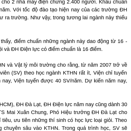
c cho 2 nhà máy điện chừng 2.400 người. Khâu chuẩn
5 năm. Với tốc độ đào tạo hiện nay của các trường ĐH
ư ra trường. Như vậy, trong tương lai ngành này thiếu
 thấy, điểm chuẩn những ngành này dao động từ 16 -
 và ĐH Điện lực có điểm chuẩn là 16 điểm.
N và Vật lý môi trường cho rằng, từ năm 2007 trở về
iên (SV) theo học ngành KTHN rất ít, Viện chỉ tuyển
 nay, Viện tuyển được 40 SV/năm. Dự kiến năm nay,
HCM), ĐH Đà Lạt, ĐH Điện lực năm nay cũng dành 30
. TS Mai Xuân Chung, Phó Hiệu trưởng ĐH Đà Lạt cho
tiêu, ưu tiên những thí sinh có học lực loại giỏi. Theo
g chuyên sâu vào KTHN. Trong quá trình học, SV sẽ