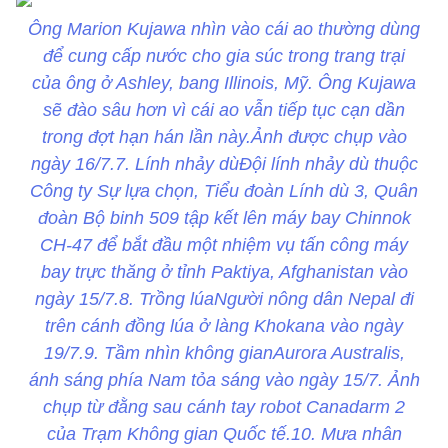
Ông Marion Kujawa nhìn vào cái ao thường dùng
để cung cấp nước cho gia súc trong trang trại
của ông ở Ashley, bang Illinois, Mỹ. Ông Kujawa
sẽ đào sâu hơn vì cái ao vẫn tiếp tục cạn dần
trong đợt hạn hán lần này.Ảnh được chụp vào
ngày 16/7.7. Lính nhảy dùĐội lính nhảy dù thuộc
Công ty Sự lựa chọn, Tiểu đoàn Lính dù 3, Quân
đoàn Bộ binh 509 tập kết lên máy bay Chinnok
CH-47 để bắt đầu một nhiệm vụ tấn công máy
bay trực thăng ở tỉnh Paktiya, Afghanistan vào
ngày 15/7.8. Trồng lúaNgười nông dân Nepal đi
trên cánh đồng lúa ở làng Khokana vào ngày
19/7.9. Tầm nhìn không gianAurora Australis,
ánh sáng phía Nam tỏa sáng vào ngày 15/7. Ảnh
chụp từ đằng sau cánh tay robot Canadarm 2
của Trạm Không gian Quốc tế.10. Mưa nhân