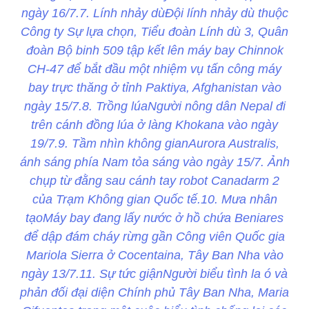
ngày 16/7.7. Lính nhảy dùĐội lính nhảy dù thuộc
Công ty Sự lựa chọn, Tiểu đoàn Lính dù 3, Quân
đoàn Bộ binh 509 tập kết lên máy bay Chinnok
CH-47 để bắt đầu một nhiệm vụ tấn công máy
bay trực thăng ở tỉnh Paktiya, Afghanistan vào
ngày 15/7.8. Trồng lúaNgười nông dân Nepal đi
trên cánh đồng lúa ở làng Khokana vào ngày
19/7.9. Tầm nhìn không gianAurora Australis,
ánh sáng phía Nam tỏa sáng vào ngày 15/7. Ảnh
chụp từ đằng sau cánh tay robot Canadarm 2
của Trạm Không gian Quốc tế.10. Mưa nhân
tạoMáy bay đang lấy nước ở hồ chứa Beniares
để dập đám cháy rừng gần Công viên Quốc gia
Mariola Sierra ở Cocentaina, Tây Ban Nha vào
ngày 13/7.11. Sự tức giậnNgười biểu tình la ó và
phản đối đại diện Chính phủ Tây Ban Nha, Maria