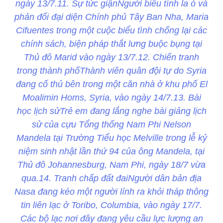
ngày 13/7.11. Sự tức giậnNgười biểu tình la ó và
phản đối đại diện Chính phủ Tây Ban Nha, Maria
Cifuentes trong một cuộc biểu tình chống lại các
chính sách, biện pháp thắt lưng buộc bụng tại
Thủ đô Marid vào ngày 13/7.12. Chiến tranh
trong thành phốThành viên quân đội tự do Syria
đang cố thủ bên trong một căn nhà ở khu phố El
Moalimin Homs, Syria, vào ngày 14/7.13. Bài
học lịch sửTrẻ em đang lắng nghe bài giảng lịch
sử của cựu Tổng thống Nam Phi Nelson
Mandela tại Trường Tiểu học Melville trong lễ kỷ
niệm sinh nhật lần thứ 94 của ông Mandela, tại
Thủ đô Johannesburg, Nam Phi, ngày 18/7 vừa
qua.14. Tranh chấp đất đaiNgười dân bản địa
Nasa đang kéo một người lính ra khỏi tháp thông
tin liên lạc ở Toribo, Columbia, vào ngày 17/7.
Các bộ lạc nơi đây đang yêu cầu lực lượng an