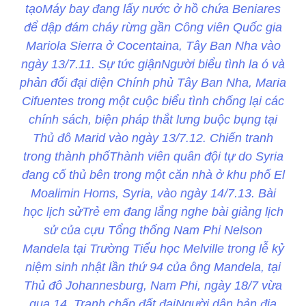
tạoMáy bay đang lấy nước ở hồ chứa Beniares
để dập đám cháy rừng gần Công viên Quốc gia
Mariola Sierra ở Cocentaina, Tây Ban Nha vào
ngày 13/7.11. Sự tức giậnNgười biểu tình la ó và
phản đối đại diện Chính phủ Tây Ban Nha, Maria
Cifuentes trong một cuộc biểu tình chống lại các
chính sách, biện pháp thắt lưng buộc bụng tại
Thủ đô Marid vào ngày 13/7.12. Chiến tranh
trong thành phốThành viên quân đội tự do Syria
đang cố thủ bên trong một căn nhà ở khu phố El
Moalimin Homs, Syria, vào ngày 14/7.13. Bài
học lịch sửTrẻ em đang lắng nghe bài giảng lịch
sử của cựu Tổng thống Nam Phi Nelson
Mandela tại Trường Tiểu học Melville trong lễ kỷ
niệm sinh nhật lần thứ 94 của ông Mandela, tại
Thủ đô Johannesburg, Nam Phi, ngày 18/7 vừa
qua.14. Tranh chấp đất đaiNgười dân bản địa