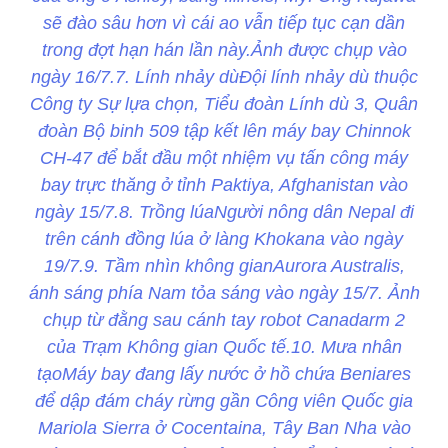
sẽ đào sâu hơn vì cái ao vẫn tiếp tục cạn dần
trong đợt hạn hán lần này.Ảnh được chụp vào
ngày 16/7.7. Lính nhảy dùĐội lính nhảy dù thuộc
Công ty Sự lựa chọn, Tiểu đoàn Lính dù 3, Quân
đoàn Bộ binh 509 tập kết lên máy bay Chinnok
CH-47 để bắt đầu một nhiệm vụ tấn công máy
bay trực thăng ở tỉnh Paktiya, Afghanistan vào
ngày 15/7.8. Trồng lúaNgười nông dân Nepal đi
trên cánh đồng lúa ở làng Khokana vào ngày
19/7.9. Tầm nhìn không gianAurora Australis,
ánh sáng phía Nam tỏa sáng vào ngày 15/7. Ảnh
chụp từ đằng sau cánh tay robot Canadarm 2
của Trạm Không gian Quốc tế.10. Mưa nhân
tạoMáy bay đang lấy nước ở hồ chứa Beniares
để dập đám cháy rừng gần Công viên Quốc gia
Mariola Sierra ở Cocentaina, Tây Ban Nha vào