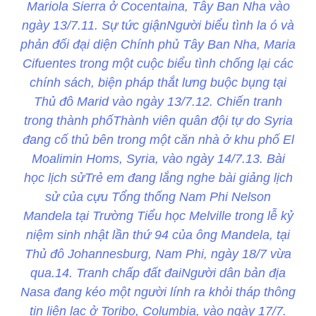
Mariola Sierra ở Cocentaina, Tây Ban Nha vào
ngày 13/7.11. Sự tức giậnNgười biểu tình la ó và
phản đối đại diện Chính phủ Tây Ban Nha, Maria
Cifuentes trong một cuộc biểu tình chống lại các
chính sách, biện pháp thắt lưng buộc bụng tại
Thủ đô Marid vào ngày 13/7.12. Chiến tranh
trong thành phốThành viên quân đội tự do Syria
đang cố thủ bên trong một căn nhà ở khu phố El
Moalimin Homs, Syria, vào ngày 14/7.13. Bài
học lịch sửTrẻ em đang lắng nghe bài giảng lịch
sử của cựu Tổng thống Nam Phi Nelson
Mandela tại Trường Tiểu học Melville trong lễ kỷ
niệm sinh nhật lần thứ 94 của ông Mandela, tại
Thủ đô Johannesburg, Nam Phi, ngày 18/7 vừa
qua.14. Tranh chấp đất đaiNgười dân bản địa
Nasa đang kéo một người lính ra khỏi tháp thông
tin liên lạc ở Toribo, Columbia, vào ngày 17/7.