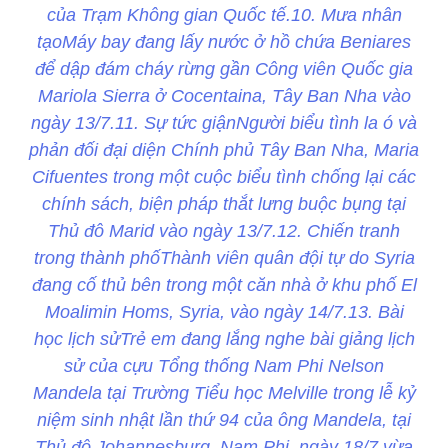
của Trạm Không gian Quốc tế.10. Mưa nhân
tạoMáy bay đang lấy nước ở hồ chứa Beniares
để dập đám cháy rừng gần Công viên Quốc gia
Mariola Sierra ở Cocentaina, Tây Ban Nha vào
ngày 13/7.11. Sự tức giậnNgười biểu tình la ó và
phản đối đại diện Chính phủ Tây Ban Nha, Maria
Cifuentes trong một cuộc biểu tình chống lại các
chính sách, biện pháp thắt lưng buộc bụng tại
Thủ đô Marid vào ngày 13/7.12. Chiến tranh
trong thành phốThành viên quân đội tự do Syria
đang cố thủ bên trong một căn nhà ở khu phố El
Moalimin Homs, Syria, vào ngày 14/7.13. Bài
học lịch sửTrẻ em đang lắng nghe bài giảng lịch
sử của cựu Tổng thống Nam Phi Nelson
Mandela tại Trường Tiểu học Melville trong lễ kỷ
niệm sinh nhật lần thứ 94 của ông Mandela, tại
Thủ đô Johannesburg, Nam Phi, ngày 18/7 vừa