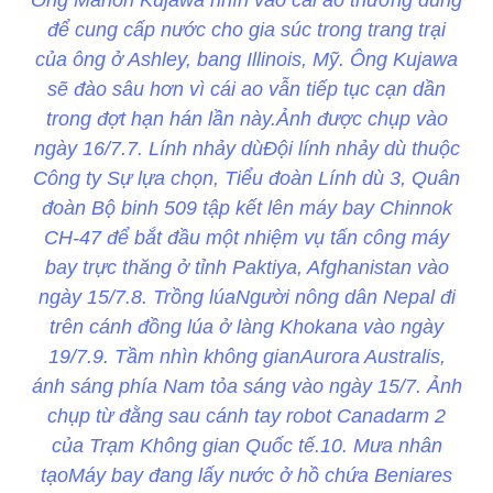
để cung cấp nước cho gia súc trong trang trại
của ông ở Ashley, bang Illinois, Mỹ. Ông Kujawa
sẽ đào sâu hơn vì cái ao vẫn tiếp tục cạn dần
trong đợt hạn hán lần này.Ảnh được chụp vào
ngày 16/7.7. Lính nhảy dùĐội lính nhảy dù thuộc
Công ty Sự lựa chọn, Tiểu đoàn Lính dù 3, Quân
đoàn Bộ binh 509 tập kết lên máy bay Chinnok
CH-47 để bắt đầu một nhiệm vụ tấn công máy
bay trực thăng ở tỉnh Paktiya, Afghanistan vào
ngày 15/7.8. Trồng lúaNgười nông dân Nepal đi
trên cánh đồng lúa ở làng Khokana vào ngày
19/7.9. Tầm nhìn không gianAurora Australis,
ánh sáng phía Nam tỏa sáng vào ngày 15/7. Ảnh
chụp từ đằng sau cánh tay robot Canadarm 2
của Trạm Không gian Quốc tế.10. Mưa nhân
tạoMáy bay đang lấy nước ở hồ chứa Beniares