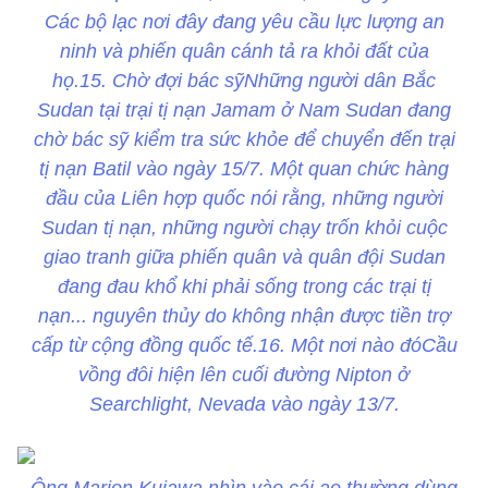
Các bộ lạc nơi đây đang yêu cầu lực lượng an
ninh và phiến quân cánh tả ra khỏi đất của
họ.15. Chờ đợi bác sỹNhững người dân Bắc
Sudan tại trại tị nạn Jamam ở Nam Sudan đang
chờ bác sỹ kiểm tra sức khỏe để chuyển đến trại
tị nạn Batil vào ngày 15/7. Một quan chức hàng
đầu của Liên hợp quốc nói rằng, những người
Sudan tị nạn, những người chạy trốn khỏi cuộc
giao tranh giữa phiến quân và quân đội Sudan
đang đau khổ khi phải sống trong các trại tị
nạn... nguyên thủy do không nhận được tiền trợ
cấp từ cộng đồng quốc tế.16. Một nơi nào đóCầu
vồng đôi hiện lên cuối đường Nipton ở
Searchlight, Nevada vào ngày 13/7.
Ông Marion Kujawa nhìn vào cái ao thường dùng