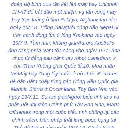
đoàn Bộ binh 509 tập kết lên máy bay Chinnok
CH-47 để bắt đầu một nhiệm vụ tấn công máy
bay trực thăng ở tỉnh Paktiya, Afghanistan vào
ngày 15/7.8. Trồng lúaNgười nông dân Nepal đi
trên cánh đồng lúa ở làng Khokana vào ngày
19/7.9. Tầm nhìn không gianAurora Australis,
ánh sáng phía Nam tỏa sáng vào ngày 15/7. Ảnh
chụp từ đằng sau cánh tay robot Canadarm 2
của Trạm Không gian Quốc tế.10. Mưa nhân
tạoMáy bay đang lấy nước ở hồ chứa Beniares
để dập đám cháy rừng gần Công viên Quốc gia
Mariola Sierra ở Cocentaina, Tây Ban Nha vào
ngày 13/7.11. Sự tức giậnNgười biểu tình la ó và
phản đối đại diện Chính phủ Tây Ban Nha, Maria
Cifuentes trong một cuộc biểu tình chống lại các
chính sách, biện pháp thắt lưng buộc bụng tại
Thủ đô Marid vào ngày 13/7.12. Chiến tranh