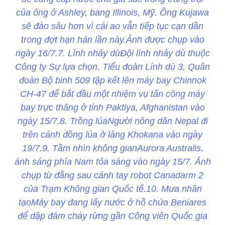
của ông ở Ashley, bang Illinois, Mỹ. Ông Kujawa
sẽ đào sâu hơn vì cái ao vẫn tiếp tục cạn dần
trong đợt hạn hán lần này.Ảnh được chụp vào
ngày 16/7.7. Lính nhảy dùĐội lính nhảy dù thuộc
Công ty Sự lựa chọn, Tiểu đoàn Lính dù 3, Quân
đoàn Bộ binh 509 tập kết lên máy bay Chinnok
CH-47 để bắt đầu một nhiệm vụ tấn công máy
bay trực thăng ở tỉnh Paktiya, Afghanistan vào
ngày 15/7.8. Trồng lúaNgười nông dân Nepal đi
trên cánh đồng lúa ở làng Khokana vào ngày
19/7.9. Tầm nhìn không gianAurora Australis,
ánh sáng phía Nam tỏa sáng vào ngày 15/7. Ảnh
chụp từ đằng sau cánh tay robot Canadarm 2
của Trạm Không gian Quốc tế.10. Mưa nhân
tạoMáy bay đang lấy nước ở hồ chứa Beniares
để dập đám cháy rừng gần Công viên Quốc gia