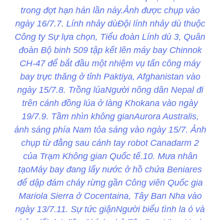
trong đợt hạn hán lần này.Ảnh được chụp vào
ngày 16/7.7. Lính nhảy dùĐội lính nhảy dù thuộc
Công ty Sự lựa chọn, Tiểu đoàn Lính dù 3, Quân
đoàn Bộ binh 509 tập kết lên máy bay Chinnok
CH-47 để bắt đầu một nhiệm vụ tấn công máy
bay trực thăng ở tỉnh Paktiya, Afghanistan vào
ngày 15/7.8. Trồng lúaNgười nông dân Nepal đi
trên cánh đồng lúa ở làng Khokana vào ngày
19/7.9. Tầm nhìn không gianAurora Australis,
ánh sáng phía Nam tỏa sáng vào ngày 15/7. Ảnh
chụp từ đằng sau cánh tay robot Canadarm 2
của Trạm Không gian Quốc tế.10. Mưa nhân
tạoMáy bay đang lấy nước ở hồ chứa Beniares
để dập đám cháy rừng gần Công viên Quốc gia
Mariola Sierra ở Cocentaina, Tây Ban Nha vào
ngày 13/7.11. Sự tức giậnNgười biểu tình la ó và