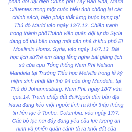
phản đối đại diện Chính phủ Tây Ban Nha, Maria
Cifuentes trong một cuộc biểu tình chống lại các
chính sách, biện pháp thắt lưng buộc bụng tại
Thủ đô Marid vào ngày 13/7.12. Chiến tranh
trong thành phốThành viên quân đội tự do Syria
đang cố thủ bên trong một căn nhà ở khu phố El
Moalimin Homs, Syria, vào ngày 14/7.13. Bài
học lịch sửTrẻ em đang lắng nghe bài giảng lịch
sử của cựu Tổng thống Nam Phi Nelson
Mandela tại Trường Tiểu học Melville trong lễ kỷ
niệm sinh nhật lần thứ 94 của ông Mandela, tại
Thủ đô Johannesburg, Nam Phi, ngày 18/7 vừa
qua.14. Tranh chấp đất đaiNgười dân bản địa
Nasa đang kéo một người lính ra khỏi tháp thông
tin liên lạc ở Toribo, Columbia, vào ngày 17/7.
Các bộ lạc nơi đây đang yêu cầu lực lượng an
ninh và phiến quân cánh tả ra khỏi đất của