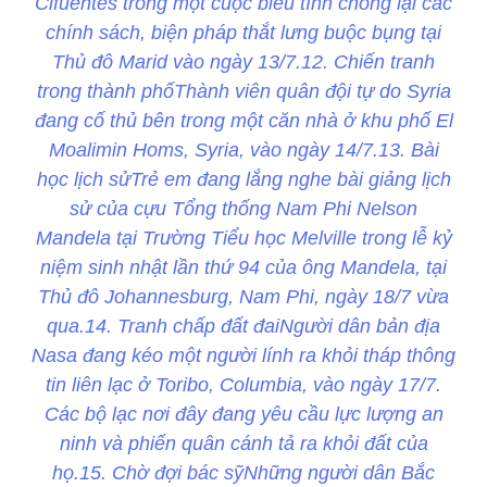
Cifuentes trong một cuộc biểu tình chống lại các
chính sách, biện pháp thắt lưng buộc bụng tại
Thủ đô Marid vào ngày 13/7.12. Chiến tranh
trong thành phốThành viên quân đội tự do Syria
đang cố thủ bên trong một căn nhà ở khu phố El
Moalimin Homs, Syria, vào ngày 14/7.13. Bài
học lịch sửTrẻ em đang lắng nghe bài giảng lịch
sử của cựu Tổng thống Nam Phi Nelson
Mandela tại Trường Tiểu học Melville trong lễ kỷ
niệm sinh nhật lần thứ 94 của ông Mandela, tại
Thủ đô Johannesburg, Nam Phi, ngày 18/7 vừa
qua.14. Tranh chấp đất đaiNgười dân bản địa
Nasa đang kéo một người lính ra khỏi tháp thông
tin liên lạc ở Toribo, Columbia, vào ngày 17/7.
Các bộ lạc nơi đây đang yêu cầu lực lượng an
ninh và phiến quân cánh tả ra khỏi đất của
họ.15. Chờ đợi bác sỹNhững người dân Bắc