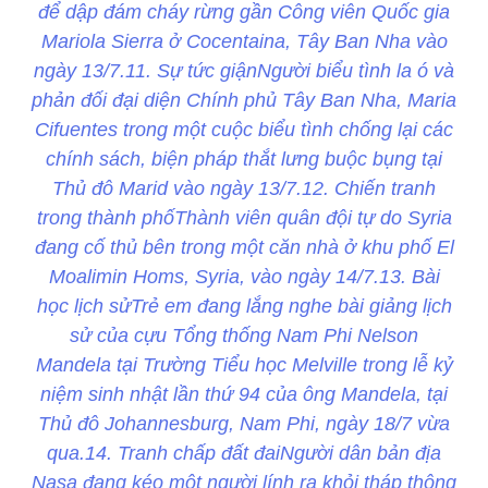
để dập đám cháy rừng gần Công viên Quốc gia
Mariola Sierra ở Cocentaina, Tây Ban Nha vào
ngày 13/7.11. Sự tức giậnNgười biểu tình la ó và
phản đối đại diện Chính phủ Tây Ban Nha, Maria
Cifuentes trong một cuộc biểu tình chống lại các
chính sách, biện pháp thắt lưng buộc bụng tại
Thủ đô Marid vào ngày 13/7.12. Chiến tranh
trong thành phốThành viên quân đội tự do Syria
đang cố thủ bên trong một căn nhà ở khu phố El
Moalimin Homs, Syria, vào ngày 14/7.13. Bài
học lịch sửTrẻ em đang lắng nghe bài giảng lịch
sử của cựu Tổng thống Nam Phi Nelson
Mandela tại Trường Tiểu học Melville trong lễ kỷ
niệm sinh nhật lần thứ 94 của ông Mandela, tại
Thủ đô Johannesburg, Nam Phi, ngày 18/7 vừa
qua.14. Tranh chấp đất đaiNgười dân bản địa
Nasa đang kéo một người lính ra khỏi tháp thông