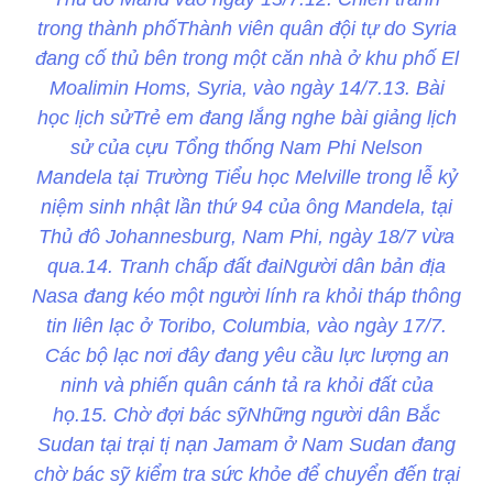
trong thành phốThành viên quân đội tự do Syria
đang cố thủ bên trong một căn nhà ở khu phố El
Moalimin Homs, Syria, vào ngày 14/7.13. Bài
học lịch sửTrẻ em đang lắng nghe bài giảng lịch
sử của cựu Tổng thống Nam Phi Nelson
Mandela tại Trường Tiểu học Melville trong lễ kỷ
niệm sinh nhật lần thứ 94 của ông Mandela, tại
Thủ đô Johannesburg, Nam Phi, ngày 18/7 vừa
qua.14. Tranh chấp đất đaiNgười dân bản địa
Nasa đang kéo một người lính ra khỏi tháp thông
tin liên lạc ở Toribo, Columbia, vào ngày 17/7.
Các bộ lạc nơi đây đang yêu cầu lực lượng an
ninh và phiến quân cánh tả ra khỏi đất của
họ.15. Chờ đợi bác sỹNhững người dân Bắc
Sudan tại trại tị nạn Jamam ở Nam Sudan đang
chờ bác sỹ kiểm tra sức khỏe để chuyển đến trại