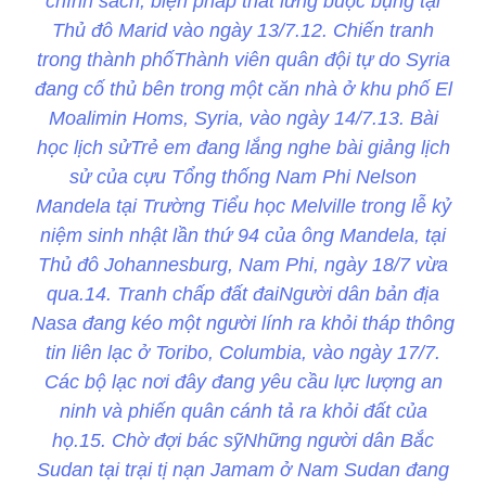
chính sách, biện pháp thắt lưng buộc bụng tại
Thủ đô Marid vào ngày 13/7.12. Chiến tranh
trong thành phốThành viên quân đội tự do Syria
đang cố thủ bên trong một căn nhà ở khu phố El
Moalimin Homs, Syria, vào ngày 14/7.13. Bài
học lịch sửTrẻ em đang lắng nghe bài giảng lịch
sử của cựu Tổng thống Nam Phi Nelson
Mandela tại Trường Tiểu học Melville trong lễ kỷ
niệm sinh nhật lần thứ 94 của ông Mandela, tại
Thủ đô Johannesburg, Nam Phi, ngày 18/7 vừa
qua.14. Tranh chấp đất đaiNgười dân bản địa
Nasa đang kéo một người lính ra khỏi tháp thông
tin liên lạc ở Toribo, Columbia, vào ngày 17/7.
Các bộ lạc nơi đây đang yêu cầu lực lượng an
ninh và phiến quân cánh tả ra khỏi đất của
họ.15. Chờ đợi bác sỹNhững người dân Bắc
Sudan tại trại tị nạn Jamam ở Nam Sudan đang