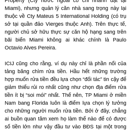
Property (Cty nước ngoài có chi nhánh đặt tại
Miami), nhưng quản lý căn nhà sang trọng này lại
thuộc về Cty Mateus 5 International Holding (có trụ
sở tại quần đảo Vierges thuộc Anh). Trên thực tế,
người chủ sở hữu thực sự căn hộ hạng sang trên
bãi biển Miami không ai khác chính là Paulo
Octavio Alves Pereira.
ICIJ cũng cho rằng, ví dụ này chỉ là phần nổi của
tảng băng chìm rửa tiền. Hầu hết những trường
hợp muốn rửa tiền đều lựa chọn “đối tác” tin cậy để
giảm thiểu rủi ro nhất cũng như chọn địa điểm rửa
tiền ít bị “soi mói” nhất. Thế nên, TP Miami ở miền
Nam bang Florida luôn là điểm lựa chọn lý tưởng
cho những người muốn rửa tiền. Bởi ở đây, chẳng
ai buồn quan tâm xem họ làm thế nào để có được
số tiền lớn như vậy đầu tư vào BĐS tại một trong