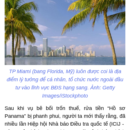
TP Miami (bang Florida, Mỹ) luôn được coi là địa
điểm lý tưởng để cá nhân, tổ chức nước ngoài đầu
tư vào lĩnh vực BĐS hạng sang. Ảnh: Getty
Images/iStockphoto
Sau khi vụ bê bối trốn thuế, rửa tiền “Hồ sơ
Panama” bị phanh phui, người ta mới thấy rằng, đã
nhiều lần Hiệp hội Nhà báo Điều tra quốc tế (ICIJ -