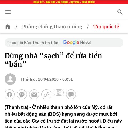
/
/
Phòng chống tham nhũng
Tin quốc tế
Theo dõi Báo Thanh tra trên
Dùng nhà “sạch” để rửa tiền
“bẩn”
Thứ hai, 18/04/2016 - 06:31
(Thanh tra) - Ở nhiều thành phố lớn của Mỹ, có rất
nhiều bất động sản (BĐS) hạng sang được mua bởi
tiền của các Cty có trụ sở đặt tại nước ngoài. Điều này
khiến giới chức Mỹ lo lắng, bởi sẽ rất khó kiểm soát