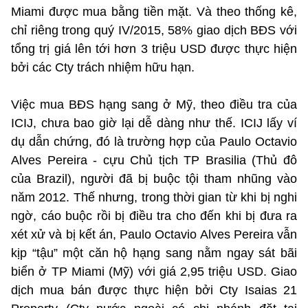
Miami được mua bằng tiền mặt. Và theo thống kê,
chỉ riêng trong quý IV/2015, 58% giao dịch BĐS với
tổng trị giá lên tới hơn 3 triệu USD được thực hiện
bởi các Cty trách nhiệm hữu hạn.
Việc mua BĐS hạng sang ở Mỹ, theo điều tra của
ICIJ, chưa bao giờ lại dễ dàng như thế. ICIJ lấy ví
dụ dẫn chứng, đó là trường hợp của Paulo Octavio
Alves Pereira - cựu Chủ tịch TP Brasilia (Thủ đô
của Brazil), người đã bị buộc tội tham nhũng vào
năm 2012. Thế nhưng, trong thời gian từ khi bị nghi
ngờ, cáo buộc rồi bị điều tra cho đến khi bị đưa ra
xét xử và bị kết án, Paulo Octavio Alves Pereira vẫn
kịp “tậu” một căn hộ hạng sang nằm ngay sát bãi
biển ở TP Miami (Mỹ) với giá 2,95 triệu USD. Giao
dịch mua bán được thực hiện bởi Cty Isaias 21