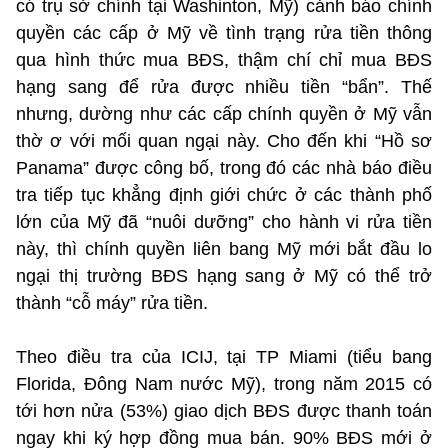
có trụ sở chính tại Washinton, Mỹ) cảnh báo chính
quyền các cấp ở Mỹ về tình trạng rửa tiền thông
qua hình thức mua BĐS, thậm chí chỉ mua BĐS
hạng sang để rửa được nhiều tiền “bẩn”. Thế
nhưng, dường như các cấp chính quyền ở Mỹ vẫn
thờ ơ với mối quan ngại này. Cho đến khi “Hồ sơ
Panama” được công bố, trong đó các nhà báo điều
tra tiếp tục khẳng định giới chức ở các thành phố
lớn của Mỹ đã “nuôi dưỡng” cho hành vi rửa tiền
này, thì chính quyền liên bang Mỹ mới bắt đầu lo
ngại thị trường BĐS hạng sang ở Mỹ có thể trở
thành “cỗ máy” rửa tiền.
Theo điều tra của ICIJ, tại TP Miami (tiểu bang
Florida, Đông Nam nước Mỹ), trong năm 2015 có
tới hơn nửa (53%) giao dịch BĐS được thanh toán
ngay khi ký hợp đồng mua bán. 90% BĐS mới ở