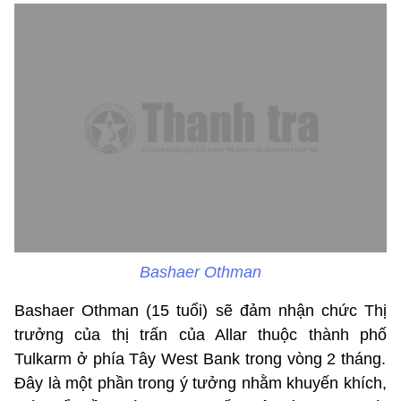
Bashaer Othman
Bashaer
Othman
(15 tuổi)
sẽ
đảm nhận chức T
hị
trưởng
của
thị
trấn
của
Allar
thuộc
thành phố
Tulkarm
ở
phía
Tây
West Bank
trong
vòng 2
tháng
.
Đây l
à một phần
trong ý tưởng nhằm
khuyến khích,