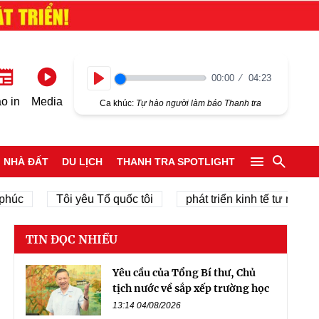
00:00
04:23
Play
o in
Media
Ca khúc:
Tự hào người làm báo Thanh tra
NHÀ ĐẤT
DU LỊCH
THANH TRA SPOTLIGHT
Tôi yêu Tổ quốc tôi
phát triển kinh tế tư nhân
ch
TIN ĐỌC NHIỀU
Yêu cầu của Tổng Bí thư, Chủ
tịch nước về sắp xếp trường học
13:14 04/08/2026