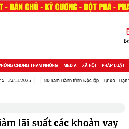
Bá
PHÒNG CHỐNG THAM NHŨNG
MEDIA
XÃ HỘI
PHÁP LUẬT
3/11/2025
80 năm Hành trình Độc lập - Tự do - Hạnh phú
ảm lãi suất các khoản vay