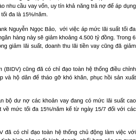
ào nhu cầu vay vốn, uy tín khả năng trả nợ để áp dụng
 tối đa là 15%/năm.
ank Nguyễn Ngọc Bảo, với việc áp mức lãi suất tối đa
ngân hàng này sẽ giảm khoảng 4.500 tỷ đồng. Trong 6
g giảm lãi suất, doanh thu lãi tiền vay cũng đã giảm
 (BIDV) cũng đã có chỉ đạo toàn hệ thống điều chỉnh
ệp và hộ dân để tháo gỡ khó khăn, phục hồi sản xuất
oàn bộ dư nợ các khoản vay đang có mức lãi suất cao
t về mức tối đa 15%/năm kể từ ngày 15/7 đối với các
DV đã có chỉ đạo toàn hệ thống chủ động làm việc với