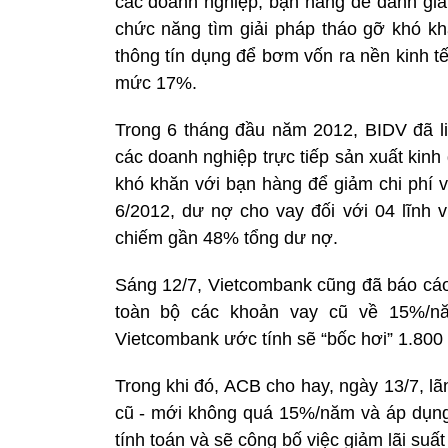
các doanh nghiệp, bạn hàng để đánh giá 
chức năng tìm giải pháp tháo gỡ khó k
thông tín dụng để bơm vốn ra nền kinh t
mức 17%.
Trong 6 tháng đầu năm 2012, BIDV đã liê
các doanh nghiệp trực tiếp sản xuất kinh
khó khăn với bạn hàng để giảm chi phí v
6/2012, dư nợ cho vay đối với 04 lĩnh
chiếm gần 48% tổng dư nợ.
Sáng 12/7, Vietcombank cũng đã báo cáo
toàn bộ các khoản vay cũ về 15%/nă
Vietcombank ước tính sẽ “bốc hơi” 1.800 
Trong khi đó, ACB cho hay, ngày 13/7, lã
cũ - mới không quá 15%/năm và áp dụng
tính toán và sẽ công bố việc giảm lãi suấ