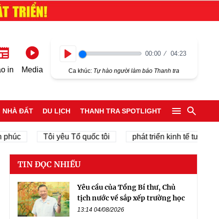
00:00
04:23
Play
o in
Media
Ca khúc:
Tự hào người làm báo Thanh tra
NHÀ ĐẤT
DU LỊCH
THANH TRA SPOTLIGHT
c
Tôi yêu Tổ quốc tôi
phát triển kinh tế tư nhân
TIN ĐỌC NHIỀU
Yêu cầu của Tổng Bí thư, Chủ
tịch nước về sắp xếp trường học
13:14 04/08/2026