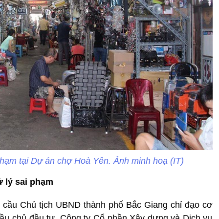
 phạm tại Dự án chợ Hoà Yên. Ảnh minh hoạ (IT)
 lý sai phạm
u cầu Chủ tịch UBND thành phố Bắc Giang chỉ đạo cơ
cầu chủ đầu tư, Công ty Cổ phần Xây dựng và Dịch vụ