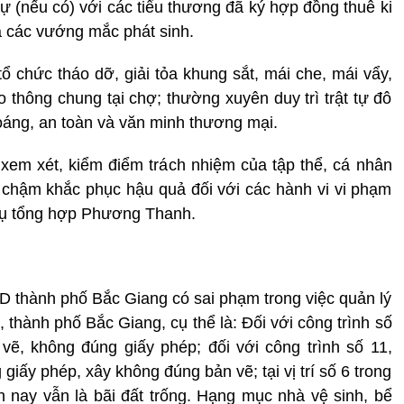
ự (nếu có) với các tiểu thương đã ký hợp đồng thuê ki
 ra các vướng mắc phát sinh.
ổ chức tháo dỡ, giải tỏa khung sắt, mái che, mái vẩy,
o thông chung tại chợ; thường xuyên duy trì trật tự đô
hoáng, an toàn và văn minh thương mại.
xem xét, kiểm điểm trách nhiệm của tập thể, cá nhân
, chậm khắc phục hậu quả đối với các hành vi vi phạm
vụ tổng hợp Phương Thanh.
D thành phố Bắc Giang có sai phạm trong việc quản lý
ành phố Bắc Giang, cụ thể là: Đối với công trình số
ẽ, không đúng giấy phép; đối với công trình số 11,
iấy phép, xây không đúng bản vẽ; tại vị trí số 6 trong
 nay vẫn là bãi đất trống. Hạng mục nhà vệ sinh, bể