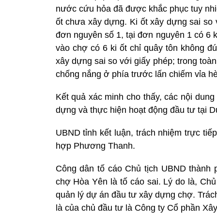
nước cứu hỏa đã được khắc phục tuy nhiê
ốt chưa xây dựng. Ki ốt xây dựng sai so
đơn nguyên số 1, tại đơn nguyên 1 có 6 
vào chợ có 6 ki ốt chỉ quây tôn không đú
xây dựng sai so với giấy phép; trong toàn
chống nắng ở phía trước lấn chiếm vỉa h
Kết quả xác minh cho thấy, các nội dung 
dựng và thực hiện hoạt động đầu tư tại 
UBND tỉnh kết luận, trách nhiệm trực ti
hợp Phương Thanh.
Công dân tố cáo Chủ tịch UBND thành p
chợ Hòa Yên là tố cáo sai. Lý do là, Ch
quản lý dự án đầu tư xây dựng chợ. Trác
là của chủ đầu tư là Công ty Cổ phần X