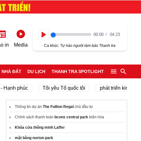
00:00
04:23
Play
o in
Media
Ca khúc:
Tự hào người làm báo Thanh tra
NHÀ ĐẤT
DU LỊCH
THANH TRA SPOTLIGHT
nh phúc
Tôi yêu Tổ quốc tôi
phát triển kinh tế tư nhâ
Thông tin dự án
The Fullton Regal
chủ đầu tư
Chính sách thanh toán
bcons central park
biên hòa
Khóa cửa thông minh Laffer
mặt bằng norton park