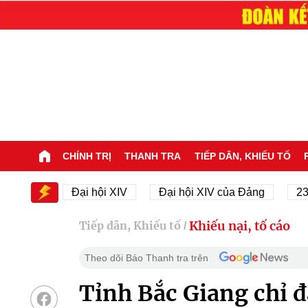
CHÍNH TRỊ
THANH TRA
TIẾP DÂN, KHIẾU TỐ
XIV
Đại hội XIV
Đại hội XIV của Đảng
23/11/1
Khiếu nại, tố cáo
Tiếp dân, Khiếu tố
/
Theo dõi Báo Thanh tra trên
Tỉnh Bắc Giang chỉ đ