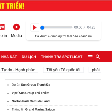
00:00
04:23
Play
o in
Media
Ca khúc:
Tự hào người làm báo Thanh tra
NHÀ ĐẤT
DU LỊCH
THANH TRA SPOTLIGHT
do - Hạnh phúc
Tôi yêu Tổ quốc tôi
phát triển kinh t
Dự án
Sun Group Thanh Đa
Vị trí Sun Group Thủ Thiêm
Norton Park Gamuda Land
Thông tin
Grand Marina Saigon