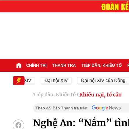
CHÍNH TRỊ
THANH TRA
TIẾP DÂN, KHIẾU TỐ
i hội XIV
Đại hội XIV
Đại hội XIV của Đảng
2
Khiếu nại, tố cáo
Tiếp dân, Khiếu tố
/
Theo dõi Báo Thanh tra trên
Nghệ An: “Nắm” tình