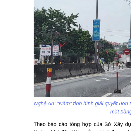
Nghệ An: “Nắm” tình hình giải quyết đơn t
mặt bằng
Theo báo cáo tổng hợp của Sở Xây dựn