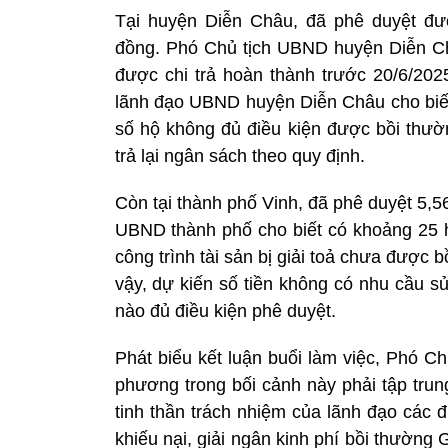
Tại huyện Diễn Châu, đã phê duyệt đượ
đồng. Phó Chủ tịch UBND huyện Diễn Châ
được chi trả hoàn thành trước 20/6/202
lãnh đạo UBND huyện Diễn Châu cho biết 
số hộ không đủ điều kiện được bồi thườ
trả lại ngân sách theo quy định.
Còn tại thành phố Vinh, đã phê duyệt 5,5
UBND thành phố cho biết có khoảng 25 h
công trình tài sản bị giải toả chưa được
vậy, dự kiến số tiền không có nhu cầu 
nào đủ điều kiện phê duyệt.
Phát biểu kết luận buổi làm việc, Phó C
phương trong bối cảnh này phải tập trun
tinh thần trách nhiệm của lãnh đạo các đ
khiếu nại, giải ngân kinh phí bồi thường G