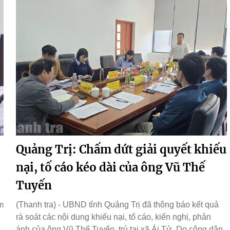
Quảng Trị: Chấm dứt giải quyết khiếu
nại, tố cáo kéo dài của ông Vũ Thế
Tuyến
m
(Thanh tra) - UBND tỉnh Quảng Trị đã thông báo kết quả
rà soát các nội dung khiếu nại, tố cáo, kiến nghị, phản
ánh của ông Vũ Thế Tuyến, trú tại xã Ái Tử. Do công dân