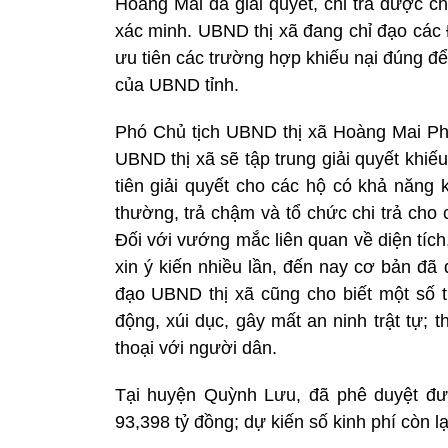
Hoàng Mai đã giải quyết, chi trả được c
xác minh. UBND thị xã đang chỉ đạo các
ưu tiên các trường hợp khiếu nại đúng đê
của UBND tỉnh.
Phó Chủ tịch UBND thị xã Hoàng Mai Ph
UBND thị xã sẽ tập trung giải quyết khiếu
tiên giải quyết cho các hộ có khả năng
thường, trả chậm và tổ chức chi trả cho 
Đối với vướng mắc liên quan về diện tíc
xin ý kiến nhiều lần, đến nay cơ bản đã
đạo UBND thị xã cũng cho biết một số
động, xúi dục, gây mất an ninh trật tự; t
thoại với người dân.
Tại huyện Quỳnh Lưu, đã phê duyệt đư
93,398 tỷ đồng; dự kiến số kinh phí còn l