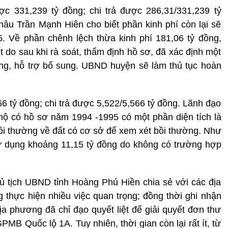
c 331,239 tỷ đồng; chi trả được 286,31/331,239 tỷ
u Trần Mạnh Hiên cho biết phần kinh phí còn lại sẽ
5. Về phần chênh lệch thừa kinh phí 181,06 tỷ đồng,
do sau khi rà soát, thẩm định hồ sơ, đã xác định một
ng, hỗ trợ bổ sung. UBND huyện sẽ làm thủ tục hoàn
66 tỷ đồng; chi trả được 5,522/5,566 tỷ đồng. Lãnh đạo
ộ có hồ sơ năm 1994 -1995 có một phần diện tích là
 bồi thường về đất có cơ sở để xem xét bồi thường. Như
sử dụng khoảng 11,15 tỷ đồng do không có trường hợp
hủ tịch UBND tỉnh Hoàng Phú Hiền chia sẻ với các địa
g thực hiện nhiều việc quan trọng; đồng thời ghi nhận
ịa phương đã chỉ đạo quyết liệt để giải quyết đơn thư
PMB Quốc lộ 1A. Tuy nhiên, thời gian còn lại rất ít, từ