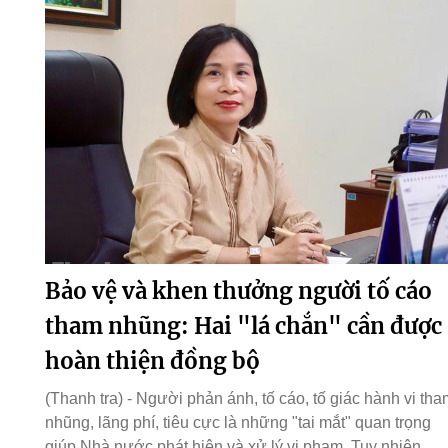
Bảo vệ và khen thưởng người tố cáo
tham nhũng: Hai "lá chắn" cần được
hoàn thiện đồng bộ
(Thanh tra) - Người phản ánh, tố cáo, tố giác hành vi tha
nhũng, lãng phí, tiêu cực là những "tai mắt" quan trọng
giúp Nhà nước phát hiện và xử lý vi phạm. Tuy nhiên,