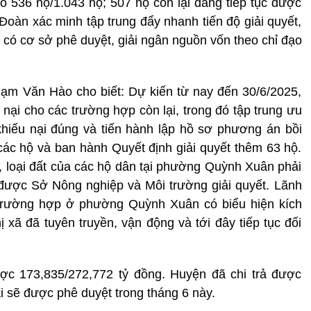
ho 536 hộ/1.043 hộ; 507 hộ còn lại đang tiếp tục được
 Đoàn xác minh tập trung đẩy nhanh tiến độ giải quyết,
̉ có cơ sở phê duyệt, giải ngân nguồn vốn theo chỉ đạo
ạm Văn Hào cho biết: Dự kiến từ nay đến 30/6/2025,
 nại cho các trường hợp còn lại, trong đó tập trung ưu
 khiếu nại đúng và tiến hành lập hồ sơ phương án bồi
các hộ và ban hành Quyết định giải quyết thêm 63 hộ.
h, loại đất của các hộ dân tại phường Quỳnh Xuân phải
 được Sở Nông nghiệp và Môi trường giải quyết. Lãnh
 trường hợp ở phường Quỳnh Xuân có biểu hiện kích
hị xã đã tuyên truyền, vận động và tới đây tiếp tục đối
ợc 173,835/272,772 tỷ đồng. Huyện đã chi trả được
ại sẽ được phê duyệt trong tháng 6 này.