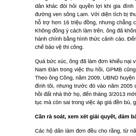
dân khác đòi hỏi quyền lợi khi gia đình
đường ven sông Lam. Với diện tích bị th
hỗ trợ hơn 16 triệu đồng, nhưng chẳng có 
Không đồng ý cách làm trên, ông đã không
hành chính bằng hình thức cảnh cáo. Đ
chế bảo vệ thi công.
Quá bức xúc, ông đã làm đơn khiếu nại v
Nam Đàn trong việc thu hồi, GPMB cũng n
Theo ông Công, năm 2009, UBND huyện N
đình tôi, nhưng trước đó vào năm 2005 đ
hồi đất nhà thờ họ, đến tháng 3/2013 mới 
tục mà còn sai trong việc áp giá đền bù, g
Cần rà soát, xem xét giải quyết, đảm 
Các hộ dân làm đơn đều cho rằng, từ năm