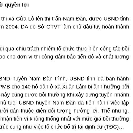
ờ quyền lợi
thị xã Cửa Lò lên thị trấn Nam Đàn, được UBND tỉnh
ăm 2004. DA do Sở GTVT làm chủ đầu tư, hoàn thành
 qua chịu trách nhiệm tổ chức thực hiện công tác bồi
o cho đơn vị thi công đảm bảo tiến độ và chất lượng
UBND huyện Nam Đàn trình, UBND tỉnh đã ban hành
 GPMB cho 140 hộ dân ở xã Xuân Lâm bị ảnh hưởng bởi
ã này cũng được bồi thường khi xây dựng tuyến nhánh
 thủ tục, UBND huyện Nam Đàn đã tiến hành việc lập
gười dân thuộc diện đối tượng hưởng lợi. Thế nhưng,
 nhận tiền vì không thống nhất với mức giá bồi thường
n trúc cũng như việc tổ chức bố trí tái định cư (TĐC)…