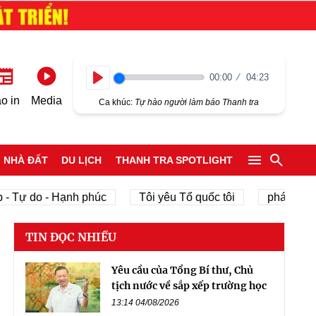
00:00
04:23
Play
o in
Media
Ca khúc:
Tự hào người làm báo Thanh tra
NHÀ ĐẤT
DU LỊCH
THANH TRA SPOTLIGHT
 do - Hạnh phúc
Tôi yêu Tổ quốc tôi
phát triển kinh 
TIN ĐỌC NHIỀU
Yêu cầu của Tổng Bí thư, Chủ
tịch nước về sắp xếp trường học
13:14 04/08/2026