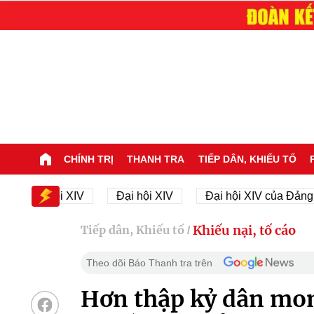
CHÍNH TRỊ
THANH TRA
TIẾP DÂN, KHIẾU TỐ
Đại hội XIV
Đại hội XIV
Đại hội XIV của Đảng
Khiếu nại, tố cáo
Tiếp dân, Khiếu tố
/
Theo dõi Báo Thanh tra trên
Hơn thập kỷ dân mon