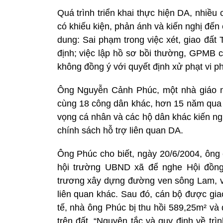
Quá trình triển khai thực hiện DA, nhiều
có khiếu kiện, phản ánh và kiến nghị đến 
dung: Sai phạm trong việc xét, giao đấ
định; việc lập hồ sơ bồi thường, GPMB 
không đồng ý với quyết định xử phạt v
Ông Nguyễn Cảnh Phúc, một nhà giáo n
cùng 18 công dân khác, hơn 15 năm qua đ
vọng cá nhân và các hộ dân khác kiến nghị
chính sách hỗ trợ liên quan DA.
Ông Phúc cho biết, ngày 20/6/2004, ôn
hội trường UBND xã để nghe Hội đồn
trương xây dựng đường ven sông Lam, về
liên quan khác. Sau đó, cán bộ được gia
tế, nhà ông Phúc bị thu hồi 589,25m² và 
trên đất. “Nguyên tắc và quy định về trìn