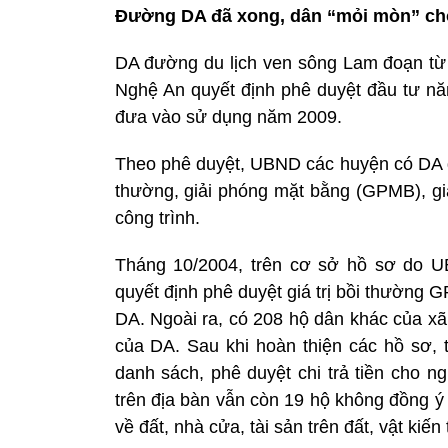
Đường DA đã xong, dân “mỏi mòn” ch
DA đường du lịch ven sông Lam đoạn từ 
Nghệ An quyết định phê duyệt đầu tư n
đưa vào sử dụng năm 2009.
Theo phê duyệt, UBND các huyện có DA đi
thường, giải phóng mặt bằng (GPMB), gia
công trình.
Tháng 10/2004, trên cơ sở hồ sơ do 
quyết định phê duyệt giá trị bồi thường
DA. Ngoài ra, có 208 hộ dân khác của x
của DA. Sau khi hoàn thiện các hồ sơ,
danh sách, phê duyệt chi trả tiền cho n
trên địa bàn vẫn còn 19 hộ không đồng ý
về đất, nhà cửa, tài sản trên đất, vật kiế