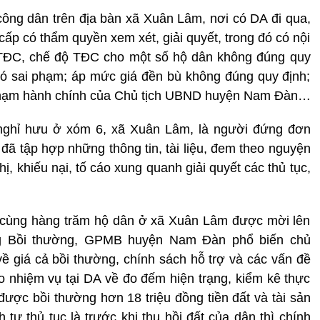
 công dân trên địa bàn xã Xuân Lâm, nơi có DA đi qua,
cấp có thẩm quyền xem xét, giải quyết, trong đó có nội
t TĐC, chế độ TĐC cho một số hộ dân không đúng quy
có sai phạm; áp mức giá đền bù không đúng quy định;
i phạm hành chính của Chủ tịch UBND huyện Nam Đàn…
ghỉ hưu ở xóm 6, xã Xuân Lâm, là người đứng đơn
ã tập hợp những thông tin, tài liệu, đem theo nguyện
, khiếu nại, tố cáo xung quanh giải quyết các thủ tục,
g cùng hàng trăm hộ dân ở xã Xuân Lâm được mời lên
g Bồi thường, GPMB huyện Nam Đàn phổ biến chủ
 giá cả bồi thường, chính sách hỗ trợ và các vấn đề
o nhiệm vụ tại DA về đo đếm hiện trạng, kiểm kê thực
được bồi thường hơn 18 triệu đồng tiền đất và tài sản
h tự thủ tục là trước khi thu hồi đất của dân thì chính