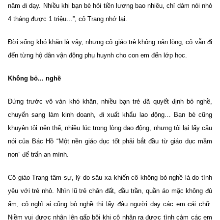
năm đi dạy. Nhiều khi bạn bè hỏi tiền lương bao nhiêu, chỉ dám nói nhỏ
4 tháng được 1 triệu…”, cô Trang nhớ lại.
Đời sống khó khăn là vậy, nhưng cô giáo trẻ không nản lòng, cô vẫn đi
đến từng hộ dân vận động phụ huynh cho con em đến lớp học.
Không bỏ... nghề
Đứng trước vô vàn khó khăn, nhiều bạn trẻ đã quyết định bỏ nghề,
chuyển sang làm kinh doanh, đi xuất khẩu lao động… Bạn bè cũng
khuyên tôi nên thế, nhiều lúc trong lòng dao động, nhưng tôi lại lấy câu
nói của Bác Hồ “Một nền giáo dục tốt phải bắt đầu từ giáo dục mầm
non” để trấn an mình.
Cô giáo Trang tâm sự, lý do sâu xa khiến cô không bỏ nghề là do tình
yêu với trẻ nhỏ. Nhìn lũ trẻ chân đất, đầu trần, quần áo mặc không đủ
ẩm, cô nghĩ ai cũng bỏ nghề thì lấy đâu người dạy các em cái chữ.
Niềm vui được nhân lên gấp bội khi cô nhận ra được tình cảm các em