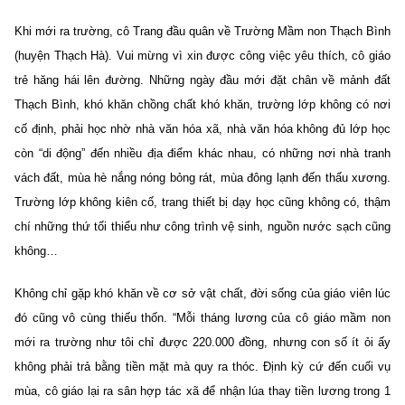
Khi mới ra trường, cô Trang đầu quân về Trường Mầm non Thạch Bình
(huyện Thạch Hà). Vui mừng vì xin được công việc yêu thích, cô giáo
trẻ hăng hái lên đường. Những ngày đầu mới đặt chân về mảnh đất
Thạch Bình, khó khăn chồng chất khó khăn, trường lớp không có nơi
cố định, phải học nhờ nhà văn hóa xã, nhà văn hóa không đủ lớp học
còn “di động” đến nhiều địa điểm khác nhau, có những nơi nhà tranh
vách đất, mùa hè nắng nóng bỏng rát, mùa đông lạnh đến thấu xương.
Trường lớp không kiên cố, trang thiết bị dạy học cũng không có, thậm
chí những thứ tối thiểu như công trình vệ sinh, nguồn nước sạch cũng
không…
Không chỉ gặp khó khăn về cơ sở vật chất, đời sống của giáo viên lúc
đó cũng vô cùng thiếu thốn. “Mỗi tháng lương của cô giáo mầm non
mới ra trường như tôi chỉ được 220.000 đồng, nhưng con số ít ỏi ấy
không phải trả bằng tiền mặt mà quy ra thóc. Định kỳ cứ đến cuối vụ
mùa, cô giáo lại ra sân hợp tác xã để nhận lúa thay tiền lương trong 1