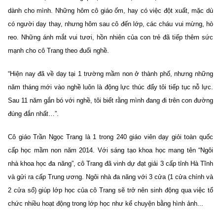
dành cho mình. Những hôm cô giáo ốm, hay có việc đột xuất, mặc dù
có người dạy thay, nhưng hôm sau cô đến lớp, các cháu vui mừng, hò
reo. Những ánh mắt vui tươi, hồn nhiên của con trẻ đã tiếp thêm sức
mạnh cho cô Trang theo đuổi nghề.
“Hiện nay đã về dạy tại 1 trường mầm non ở thành phố, nhưng những
năm tháng mới vào nghề luôn là động lực thúc đẩy tôi tiếp tục nỗ lực.
Sau 11 năm gắn bó với nghề, tôi biết rằng mình đang đi trên con đường
đúng đắn nhất…”.
Cô giáo Trần Ngọc Trang là 1 trong 240 giáo viên dạy giỏi toàn quốc
cấp học mầm non năm 2014. Với sáng tạo khoa học mang tên “Ngôi
nhà khoa học đa năng”, cô Trang đã vinh dự đạt giải 3 cấp tỉnh Hà Tĩnh
và gửi ra cấp Trung ương. Ngôi nhà đa năng với 3 cửa (1 cửa chính và
2 cửa sổ) giúp lớp học của cô Trang sẽ trở nên sinh động qua việc tổ
chức nhiều hoạt động trong lớp học như kể chuyện bằng hình ảnh...