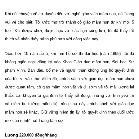
Khi nói chuyện về cơ duyên đến với nghề giáo viên mầm non, cô Trang
vui vẻ cho biết: Tôi ước mơ trở thành cô giáo mầm non từ khi mới 5
tuổi. Khi được chơi, được học với các bạn cùng lứa, tôi đã thấy rất
thích và nhận thấy mình phù hợp với công việc này.
“Sau hơn 10 năm ấp ủ, khi làm hồ sơ thi đại học (năm 1999), tôi đã
không ngần ngại đăng ký vào Khoa Giáo dục mầm non, Đại học Sư
phạm Vinh. Ban đầu, bố mẹ và người thân không ủng hộ quyết định
của tôi, vì vào thời điểm đó, chính sách với giáo dục mầm non chưa
được quan tâm, cô giáo mầm non vất vả đi sớm về tối mà lương lại
thấp. Lời khuyên từ gia đình tôi thấy rất đúng, nhưng với tình yêu trẻ
và niềm tin tưởng mãnh liệt rằng sau này chính sách với giáo dục
mầm non sẽ khác. Giữ vững niềm tin ấy, tôi quyết định theo đuổi ước
mơ của mình”, cô Trang tâm sự.
Lương 220.000 đồng/tháng