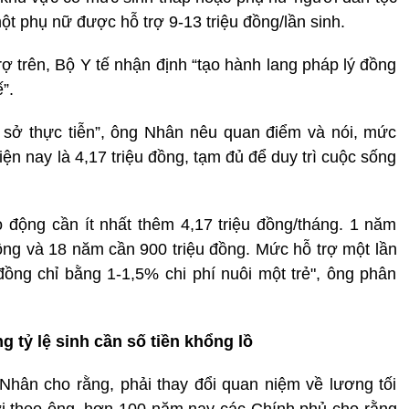
ột phụ nữ được hỗ trợ 9-13 triệu đồng/lần sinh.
rợ trên, Bộ Y tế nhận định “tạo hành lang pháp lý đồng
”.
ơ sở thực tiễn”, ông Nhân nêu quan điểm và nói, mức
ện nay là 4,17 triệu đồng, tạm đủ để duy trì cuộc sống
 động cần ít nhất thêm 4,17 triệu đồng/tháng. 1 năm
đồng và 18 năm cần 900 triệu đồng. Mức hỗ trợ một lần
 đồng chỉ bằng 1-1,5% chi phí nuôi một trẻ", ông phân
g tỷ lệ sinh cần số tiền khổng lồ
Nhân cho rằng, phải thay đổi quan niệm về lương tối
ởi theo ông, hơn 100 năm nay các Chính phủ cho rằng