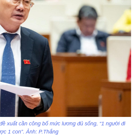
ề xuất cần công bố mức lương đủ sống, “1 người đi
ợc 1 con”. Ảnh: P.Thắng