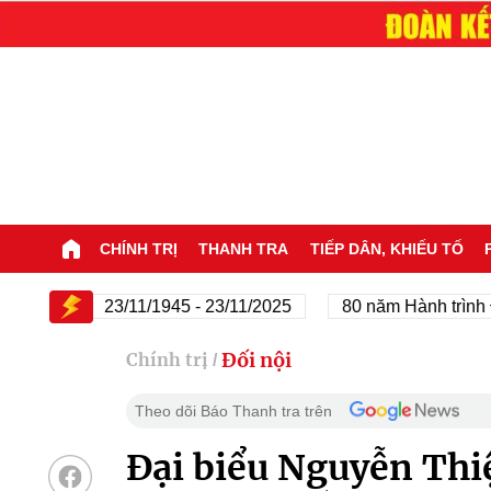
CHÍNH TRỊ
THANH TRA
TIẾP DÂN, KHIẾU TỐ
ng
23/11/1945 - 23/11/2025
80 năm Hành trình Độc l
Đối nội
Chính trị
/
Theo dõi Báo Thanh tra trên
Đại biểu Nguyễn Thi