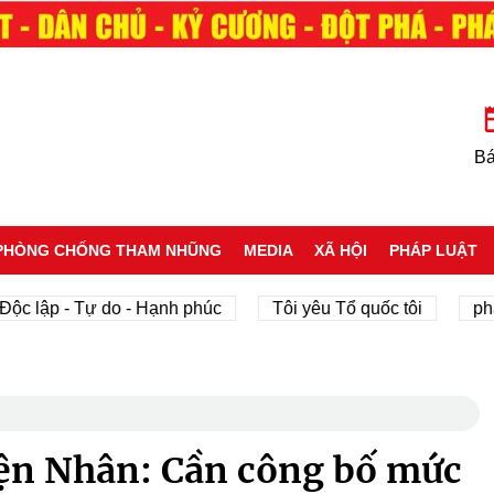
Bá
PHÒNG CHỐNG THAM NHŨNG
MEDIA
XÃ HỘI
PHÁP LUẬT
ập - Tự do - Hạnh phúc
Tôi yêu Tổ quốc tôi
phát tri
ện Nhân: Cần công bố mức