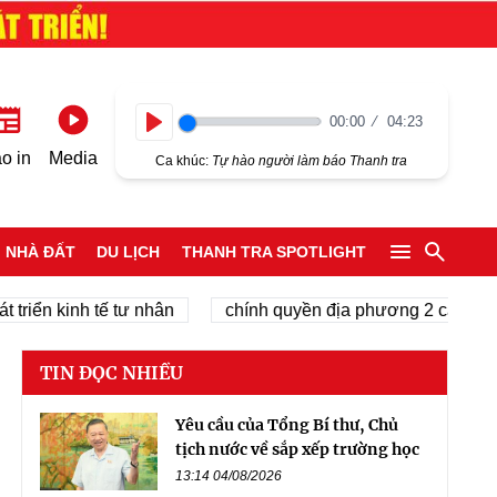
00:00
04:23
Play
o in
Media
Ca khúc:
Tự hào người làm báo Thanh tra
NHÀ ĐẤT
DU LỊCH
THANH TRA SPOTLIGHT
ển kinh tế tư nhân
chính quyền địa phương 2 cấp
Đạ
TIN ĐỌC NHIỀU
Yêu cầu của Tổng Bí thư, Chủ
tịch nước về sắp xếp trường học
13:14 04/08/2026