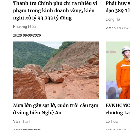
Thanh tra Chính phủ chỉ ra nhiều vi
Phát huy v
phạm trong kinh doanh vàng, kiến
đạo 389 T
nghị xử lý 93,733 tỷ đồng
Đông Hà
Phương Hiếu
20:03 08/08/2
20:29 08/08/2026
Mưa lớn gây sạt lở, cuốn trôi cầu tạm
EVNHCMC 
ở vùng biên Nghệ An
chương La
Văn Thanh
Lê Hoa