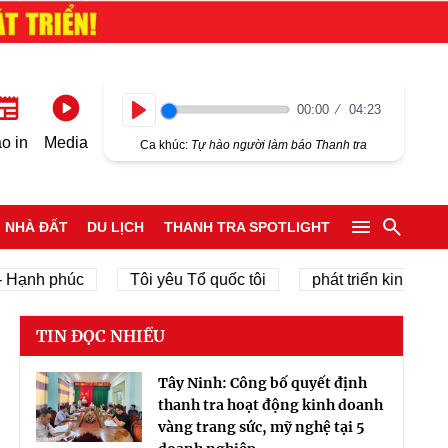
00:00
04:23
Play
o in
Media
Ca khúc:
Tự hào người làm báo Thanh tra
NHÀ ĐẤT
DU LỊCH
THANH TRA SPOTLIGHT
phúc
Tôi yêu Tổ quốc tôi
phát triển kinh tế tư nhân
TIN ĐỌC NHIỀU
Tây Ninh: Công bố quyết định
thanh tra hoạt động kinh doanh
vàng trang sức, mỹ nghệ tại 5