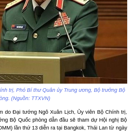
ính trị, Phó Bí thư Quân ủy Trung ương, Bộ trưởng Bộ
òng. (Nguồn: TTXVN)
 do Đại tướng Ngô Xuân Lịch, Ủy viên Bộ Chính trị,
ưởng Bộ Quốc phòng dẫn đầu sẽ tham dự Hội nghị Bộ
) lần thứ 13 diễn ra tại Bangkok, Thái Lan từ ngày