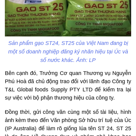
Sản phẩm gạo ST24, ST25 của Việt Nam đang bị
một số doanh nghiệp đăng ký nhãn hiệu tại Úc và
số nước khác. Ảnh: LP
Bên cạnh đó, Trưởng Cơ quan Thương vụ Nguyễn
Phú Hoà đã chủ động trao đổi với lãnh đạo Công ty
T&L Global foods Supply PTY LTD để kiểm tra lại
sự việc với bộ phận thương hiệu của công ty.
Đồng thời, gửi công văn cùng một số tài liệu, hình
ảnh kèm theo đến Văn phòng Sở hữu trí tuệ của Úc
(IP Australia) để làm rõ giống lúa tên ST 24, ST 25