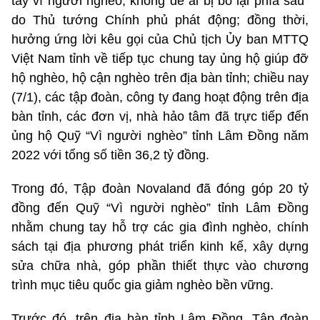
tay vì người nghèo, không để ai bị bỏ lại phía sau”
do Thủ tướng Chính phủ phát động; đồng thời,
hưởng ứng lời kêu gọi của Chủ tịch Ủy ban MTTQ
Việt Nam tỉnh về tiếp tục chung tay ủng hộ giúp đỡ
hộ nghèo, hộ cận nghèo trên địa bàn tỉnh; chiều nay
(7/1), các tập đoàn, công ty đang hoạt động trên địa
bàn tỉnh, các đơn vị, nhà hảo tâm đã trực tiếp đến
ủng hộ Quỹ “Vì người nghèo” tỉnh Lâm Đồng năm
2022 với tổng số tiền 36,2 tỷ đồng.
Trong đó, Tập đoàn Novaland đã đóng góp 20 tỷ
đồng đến Quỹ “Vì người nghèo” tỉnh Lâm Đồng
nhằm chung tay hỗ trợ các gia đình nghèo, chính
sách tại địa phương phát triển kinh kế, xây dựng
sửa chữa nhà, góp phần thiết thực vào chương
trình mục tiêu quốc gia giảm nghèo bền vững.
Trước đó, trên địa bàn tỉnh Lâm Đồng, Tập đoàn