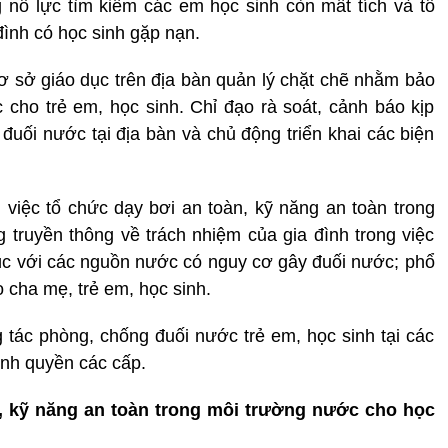
 nỗ lực tìm kiếm các em học sinh còn mất tích và tổ
đình có học sinh gặp nạn.
ơ sở giáo dục trên địa bàn quản lý chặt chẽ nhằm bảo
cho trẻ em, học sinh. Chỉ đạo rà soát, cảnh báo kịp
 đuối nước tại địa bàn và chủ động triển khai các biện
 việc tổ chức dạy bơi an toàn, kỹ năng an toàn trong
truyền thông về trách nhiệm của gia đình trong việc
 xúc với các nguồn nước có nguy cơ gây đuối nước; phổ
 cha mẹ, trẻ em, học sinh.
 tác phòng, chống đuối nước trẻ em, học sinh tại các
ính quyền các cấp.
, kỹ năng an toàn trong môi trường nước cho học