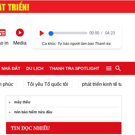
00:00
04:23
Play
o in
Media
Ca khúc:
Tự hào người làm báo Thanh tra
NHÀ ĐẤT
DU LỊCH
THANH TRA SPOTLIGHT
c
Tôi yêu Tổ quốc tôi
phát triển kinh tế tư nhân
máy thêu
nón bảo hiểm nửa đầu
TIN ĐỌC NHIỀU