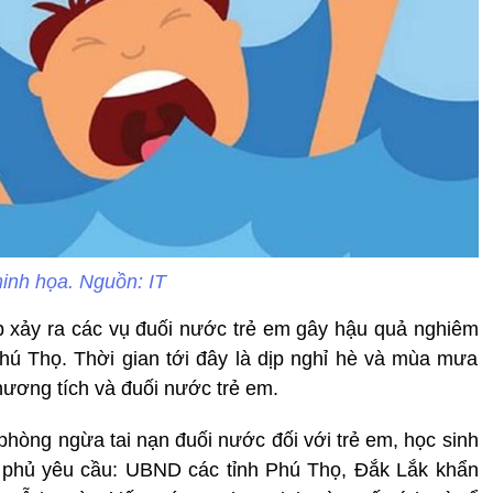
inh họa. Nguồn: IT
p xảy ra các vụ đuối nước trẻ em gây hậu quả nghiêm
Phú Thọ. Thời gian tới đây là dịp nghỉ hè và mùa mưa
thương tích và đuối nước trẻ em.
òng ngừa tai nạn đuối nước đối với trẻ em, học sinh
 phủ yêu cầu: UBND các tỉnh Phú Thọ, Đắk Lắk khẩn