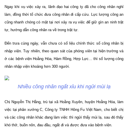
Ngay khi vụ việc xảy ra, lãnh đạo hai công ty đã cho công nhân nghỉ
làm, đồng thời tổ chức đưa công nhân đi cấp cứu. Lực lượng công an
cũng nhanh chóng có mặt tại nơi xảy ra vụ việc để giữ gìn an ninh trật
tự, hướng dẫn công nhân ra về trong trật tự.
Đến trưa cùng ngày, vẫn chưa có số liệu chính thức số công nhân bị
nhập viện. Tuy nhiên, theo quan sát của phóng viên tại hiện trường và
ở các bệnh viện Hoằng Hóa, Hàm Rồng, Hợp Lực… thì số lượng công
nhân nhập viện khoảng hơn 300 người.
Nhiều công nhân ngất xỉu khi ngửi mùi lạ
Chị Nguyễn Thị Hằng, trú tại xã Hoằng Xuyên, huyện Hoằng Hóa, làm
việc tại phân xưởng C, Công ty TNHH Hông Fu Việt Nam, cho biết chị
và các công nhân khác đang làm việc thì ngửi thấy mùi lạ, sau đó thấy
khó thở, buồn nôn, đau đầu, ngất đi và được đưa vào bệnh viện.