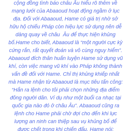
cộng đồng tình báo châu Âu hiểu rõ thêm về
mạng lưới của Abaaoud hoạt động ngầm ở lục
địa. Đối với Abaaoud, Hame có giá trị nhờ sở
hữu hộ chiếu Pháp còn hiệu lực sử dụng nên dễ
dàng quay về châu Âu để thực hiện khủng
bố.Hame cho biết, Abaaoud là “một người cực kỳ
cứng rắn, rất quyết đoán và vô cùng nguy hiểm”.
Abaaoud đích thân huấn luyện Hame sử dụng vũ
khí, còn việc mang vũ khí vào Pháp không thành
vấn đề đối với Hame. Chỉ thị khủng khiếp nhất
mà Hame nhận từ Abaaoud là mục tiêu tấn công:
“Hắn ra lệnh cho tôi phải chọn những địa điểm
đông người dân. Ví dụ như một buổi ca nhạc tại
quốc gia nào đó ở châu Âu”. Abaaoud cũng ra
lệnh cho Hame phải chờ đợi cho đến khi lực
lượng an ninh can thiệp sau vụ khủng bố để
được chết trong khi chiến đấu. Hame nói: