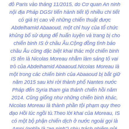
đô Paris vào tháng 11/2015, do Cơ quan An ninh
nội địa Pháp DGSI tiến hành tiết lộ nhiều chi tiết
có giá trị cao về những chiến thuật được
Abdelhamid Abaaoud, một chỉ huy của tổ chức
khủng bố sử dụng để huấn luyện và trang bị cho
chiến binh IS ở châu Âu.Cộng đồng tình báo
châu Âu cũng đặc biệt khai thác một chiến binh
IS tên là Nicolas Moreau nhằm làm sáng tỏ vai
trò của Abdelhamid Abaaoud.Nicolas Moreau là
một trong các chiến binh của Abaaoud bị bắt giữ
năm 2015 sau khi rời thành phố Nantes nước
Pháp đến Syria tham gia thánh chiến hồi năm
2014. Cũng giống như những chiến binh khác,
Nicolas Moreau là thành phần tội phạm quy theo
đạo Hồi lúc ngồi tù.Theo lời khai của Moreau, IS
có một bộ phận chiến dịch ở nước ngoài gọi là
Amni (nghĩa là “an ninh”) chịu trách nhiệm gửi