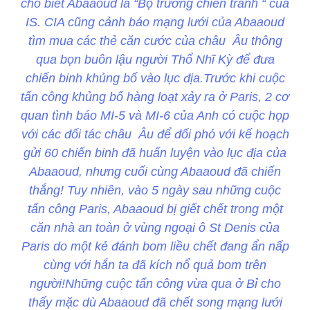
cho biết Abaaoud là “Bộ trưởng chiến tranh “ của
IS. CIA cũng cảnh báo mạng lưới của Abaaoud
tìm mua các thẻ căn cước của châu Âu thông
qua bọn buôn lậu người Thổ Nhĩ Kỳ để đưa
chiến binh khủng bố vào lục địa.Trước khi cuộc
tấn công khủng bố hàng loạt xảy ra ở Paris, 2 cơ
quan tình báo MI-5 và MI-6 của Anh có cuộc họp
với các đối tác châu Âu để đối phó với kế hoạch
gửi 60 chiến binh đã huấn luyện vào lục địa của
Abaaoud, nhưng cuối cùng Abaaoud đã chiến
thắng! Tuy nhiên, vào 5 ngày sau những cuộc
tấn công Paris, Abaaoud bị giết chết trong một
căn nhà an toàn ở vùng ngoại ô St Denis của
Paris do một kẻ đánh bom liều chết đang ẩn nấp
cùng với hắn ta đã kích nổ quả bom trên
người!Những cuộc tấn công vừa qua ở Bỉ cho
thấy mặc dù Abaaoud đã chết song mạng lưới