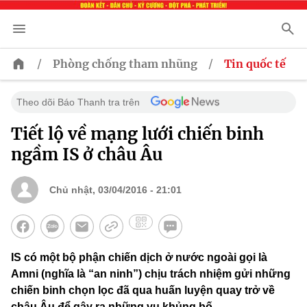
/
/
Phòng chống tham nhũng
Tin quốc tế
Theo dõi Báo Thanh tra trên
Tiết lộ về mạng lưới chiến binh
ngầm IS ở châu Âu
Chủ nhật, 03/04/2016 - 21:01
IS có một bộ phận chiến dịch ở nước ngoài gọi là
Amni (nghĩa là “an ninh”) chịu trách nhiệm gửi những
chiến binh chọn lọc đã qua huấn luyện quay trở về
châu Âu để gây ra những vụ khủng bố.