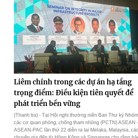
Liêm chính trong các dự án hạ tầng
trọng điểm: Điều kiện tiên quyết để
phát triển bền vững
(Thanh tra) - Tại Hội nghị thường niên Ban Thư ký Nhó
các cơ quan phòng, chống tham nhũng (PCTN) ASEAN 
ASEAN-PAC lần thứ 22 diễn ra tại Melaka, Malaysia, cá
chuyên gia đến từ Hồng Kông và Singapore cho rằng bả