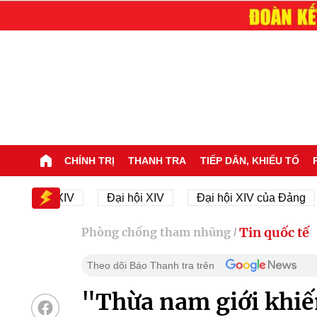
CHÍNH TRỊ
THANH TRA
TIẾP DÂN, KHIẾU TỐ
hội XIV
Đại hội XIV
Đại hội XIV của Đảng
23
Tin quốc tế
Phòng chống tham nhũng
/
Theo dõi Báo Thanh tra trên
"Thừa nam giới khiế