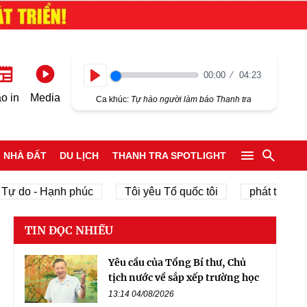
00:00
04:23
Play
o in
Media
Ca khúc:
Tự hào người làm báo Thanh tra
NHÀ ĐẤT
DU LỊCH
THANH TRA SPOTLIGHT
 - Hạnh phúc
Tôi yêu Tổ quốc tôi
phát triển kinh tế t
TIN ĐỌC NHIỀU
Yêu cầu của Tổng Bí thư, Chủ
tịch nước về sắp xếp trường học
13:14 04/08/2026