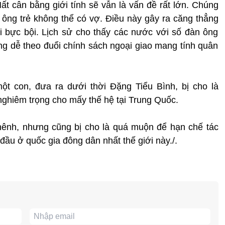
ất cân bằng giới tính sẽ vẫn là vấn đề rất lớn. Chúng
đàn ông trẻ không thể có vợ. Điều này gây ra căng thẳng
ời bực bội. Lịch sử cho thấy các nước với số đàn ông
ng dễ theo đuổi chính sách ngoại giao mang tính quân
̣t con, đưa ra dưới thời Đặng Tiểu Bình, bị cho là
nghiêm trọng cho mấy thế hệ tại Trung Quốc.
ênh, nhưng cũng bị cho là quá muộn để hạn chế tác
 đầu ở quốc gia đông dân nhất thế giới này./.