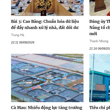
Bài 3: Cao Bằng: Chuẩn hóa dữ liệu
Đảng ủy T
để đẩy nhanh xử lý nhà, đất dôi dư
Nẵng tổ ch
mới
Trung Hà
Thanh Nhung
22:11 06/08/2026
21:16 06/08/2
Cà Mau: Nhiều động lực tăng trưởng
Tiêu chí p