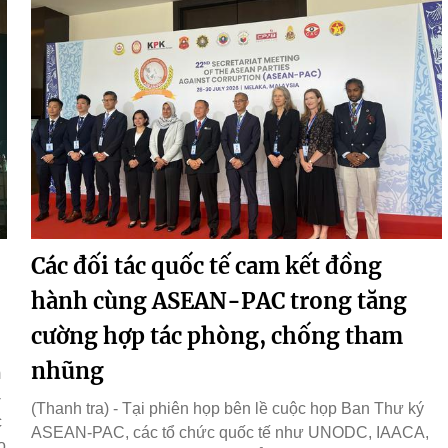
Các đối tác quốc tế cam kết đồng
hành cùng ASEAN-PAC trong tăng
cường hợp tác phòng, chống tham
nhũng
m
-
(Thanh tra) - Tại phiên họp bên lề cuộc họp Ban Thư ký
c
ASEAN-PAC, các tổ chức quốc tế như UNODC, IAACA,
o