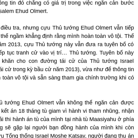
ng tin đó chẳng có giá trị trong việc ngăn cản bước
usalem Ehud Olmert.
 điều tra, nhưng cựu Thủ tướng Ehud Olmert vẫn tiếp
ư thể ngầm khẳng định rằng mình hoàn toàn vô tội. Thế
năm 2013, cựu Thủ tướng này vẫn đưa ra tuyên bố có
iếp tục tranh cử vào vị trí… Thủ tướng. Tuyên bố này
khăn cho con đường tái cử của Thủ tướng Israel
ái cử trong kỳ bầu cử năm 2013), vừa như để thông tin
 toàn vô tội và sẵn sàng tham gia chính trường khi có
Thủ tướng Ehud Olmert vẫn không thể ngăn cản được
ị kết án 18 tháng tù giam vì hành vi tham nhũng, nhận
i thi hành án tù của mình tại nhà tù Maasiyahu ở phía
g sẽ gặp lại người bạn đồng hành của mình khi còn
u Tổng thống Israel Moshe Katsav, người đang thụ án