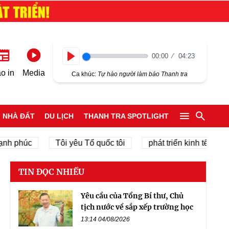
00:00
04:23
Play
o in
Media
Ca khúc:
Tự hào người làm báo Thanh tra
NHÀ ĐẤT
DU LỊCH
THANH TRA SPOTLIGHT
húc
Tôi yêu Tổ quốc tôi
phát triển kinh tế tư nhân
TIN ĐỌC NHIỀU
Yêu cầu của Tổng Bí thư, Chủ
tịch nước về sắp xếp trường học
13:14 04/08/2026