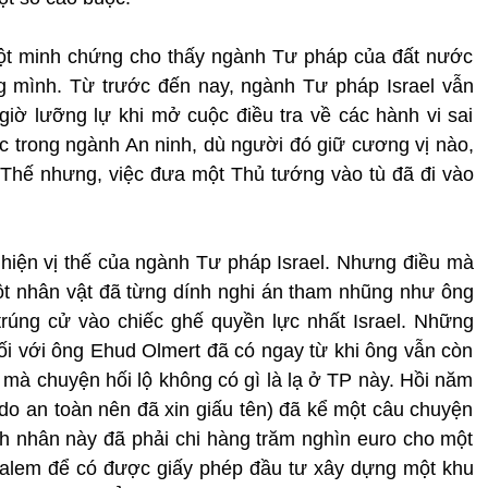
một minh chứng cho thấy ngành Tư pháp của đất nước
ng mình. Từ trước đến nay, ngành Tư pháp Israel vẫn
iờ lưỡng lự khi mở cuộc điều tra về các hành vi sai
 trong ngành An ninh, dù người đó giữ cương vị nào,
m. Thế nhưng, việc đưa một Thủ tướng vào tù đã đi vào
 hiện vị thế của ngành Tư pháp Israel. Nhưng điều mà
ột nhân vật đã từng dính nghi án tham nhũng như ông
trúng cử vào chiếc ghế quyền lực nhất Israel. Những
đối với ông Ehud Olmert đã có ngay từ khi ông vẫn còn
 mà chuyện hối lộ không có gì là lạ ở TP này. Hồi năm
do an toàn nên đã xin giấu tên) đã kể một câu chuyện
nh nhân này đã phải chi hàng trăm nghìn euro cho một
usalem để có được giấy phép đầu tư xây dựng một khu