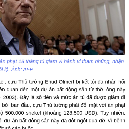
n phạt 18 tháng tù giam vì hành vi tham nhũng, nhận
ối lộ. Ảnh: AFP
el, cựu Thủ tướng Ehud Olmert bị kết tội đã nhận hối
iên quan đến một dự án bất động sản từ thời ông này
 2003). Đây là số tiền và mức án tù đã được giảm đi
, bởi ban đầu, cựu Thủ tướng phải đối mặt với án phạt
lộ 500.000 shekel (khoảng 128.500 USD). Tuy nhiên,
i dự án bất động sản này đã đột ngột qua đời vì bệnh
ột số cáo buộc.