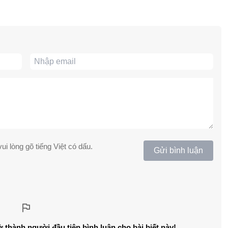
ui lòng gõ tiếng Việt có dấu.
Gửi bình luận
ở thành người đầu tiên bình luận cho bài biết này!