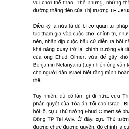
vui chơi thể thao. Thế nhưng, những thô
đường thăng tiến của Thị trưởng TP Jer
Điều kỳ lạ nữa là dù bị cơ quan tư pháp
tục tham gia vào cuộc chơi chính trị, nh
nên, nhân dịp cuộc bầu cử diễn ra hồi 
khả năng quay trở lại chính trường và t
của ông Ehud Olmert vừa để gây khó 
Benjamin Netanyahu (tuy nhiên ông vẫn t
cho người dân Israel biết rằng mình hoàn
thể.
Tuy nhiên, dù có làm gì đi nữa, cựu 
phán quyết của Tòa án Tối cao Israel. B
hối lộ, cựu Thủ tướng Ehud Olmert sẽ phả
Đông TP Tel Aviv. Ở đây, cựu Thủ tướn
đương chức đương quyền, đó chính là cự