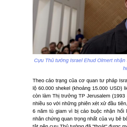
Cựu Thủ tướng Israel Ehud Olmert nhận á
h
Theo cáo trạng của cơ quan tư pháp Isra
lộ 60.000 shekel (khoảng 15.000 USD) l
còn làm Thị trưởng TP Jerusalem (1993 -
nhiều so với những phiên xét xử đầu tiên
6 năm tù giam vì bị cáo buộc nhận hối 
nhân chứng quan trọng nhất của vụ bê bố
tật nên cựu Thủ tướng đã "thoát" được m