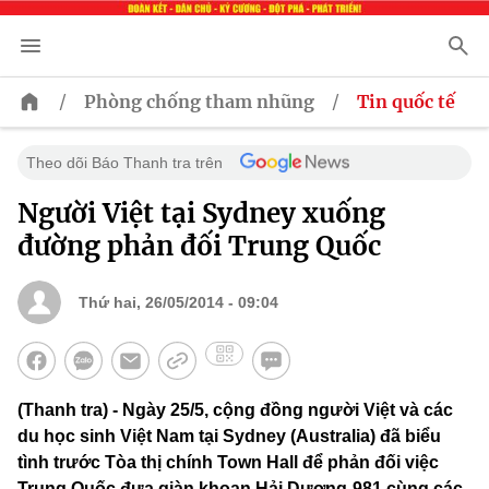
/
/
Phòng chống tham nhũng
Tin quốc tế
Theo dõi Báo Thanh tra trên
Người Việt tại Sydney xuống
đường phản đối Trung Quốc
Thứ hai, 26/05/2014 - 09:04
(Thanh tra) - Ngày 25/5, cộng đồng người Việt và các
du học sinh Việt Nam tại Sydney (Australia) đã biểu
tình trước Tòa thị chính Town Hall để phản đối việc
Trung Quốc đưa giàn khoan Hải Dương-981 cùng các