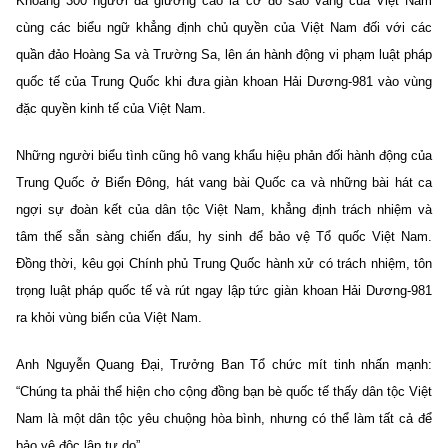
Khoảng 300 người đã giương cao lá cờ đỏ sao vàng của Việt Nam
cùng các biểu ngữ khẳng định chủ quyền của Việt Nam đối với các
quần đảo Hoàng Sa và Trường Sa, lên án hành động vi phạm luật pháp
quốc tế của Trung Quốc khi đưa giàn khoan Hải Dương-981 vào vùng
đặc quyền kinh tế của Việt Nam.
Những người biểu tình cũng hô vang khẩu hiệu phản đối hành động của
Trung Quốc ở Biển Đông, hát vang bài Quốc ca và những bài hát ca
ngợi sự đoàn kết của dân tộc Việt Nam, khẳng định trách nhiệm và
tâm thế sẵn sàng chiến đấu, hy sinh để bảo vệ Tổ quốc Việt Nam.
Đồng thời, kêu gọi Chính phủ Trung Quốc hành xử có trách nhiệm, tôn
trọng luật pháp quốc tế và rút ngay lập tức giàn khoan Hải Dương-981
ra khỏi vùng biển của Việt Nam.
Anh Nguyễn Quang Đại, Trưởng Ban Tổ chức mít tinh nhấn mạnh:
“Chúng ta phải thể hiện cho cộng đồng bạn bè quốc tế thấy dân tộc Việt
Nam là một dân tộc yêu chuộng hòa bình, nhưng có thể làm tất cả để
bảo vệ độc lập tự do”.