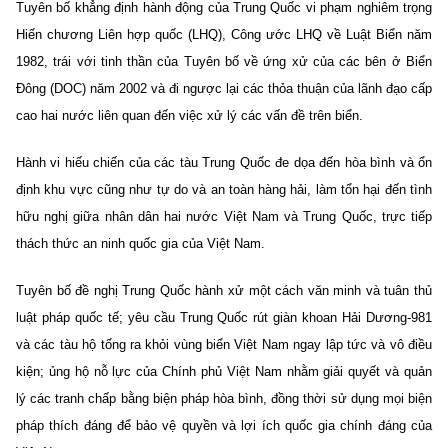
Tuyên bố khẳng định hành động của Trung Quốc vi phạm nghiêm trọng
Hiến chương Liên hợp quốc (LHQ), Công ước LHQ về Luật Biển năm
1982, trái với tinh thần của Tuyên bố về ứng xử của các bên ở Biển
Đông (DOC) năm 2002 và đi ngược lại các thỏa thuận của lãnh đạo cấp
cao hai nước liên quan đến việc xử lý các vấn đề trên biển.
Hành vi hiếu chiến của các tàu Trung Quốc đe dọa đến hòa bình và ổn
định khu vực cũng như tự do và an toàn hàng hải, làm tổn hại đến tình
hữu nghị giữa nhân dân hai nước Việt Nam và Trung Quốc, trực tiếp
thách thức an ninh quốc gia của Việt Nam.
Tuyên bố đề nghị Trung Quốc hành xử một cách văn minh và tuân thủ
luật pháp quốc tế; yêu cầu Trung Quốc rút giàn khoan Hải Dương-981
và các tàu hộ tống ra khỏi vùng biển Việt Nam ngay lập tức và vô điều
kiện; ủng hộ nỗ lực của Chính phủ Việt Nam nhằm giải quyết và quản
lý các tranh chấp bằng biện pháp hòa bình, đồng thời sử dụng mọi biện
pháp thích đáng để bảo vệ quyền và lợi ích quốc gia chính đáng của