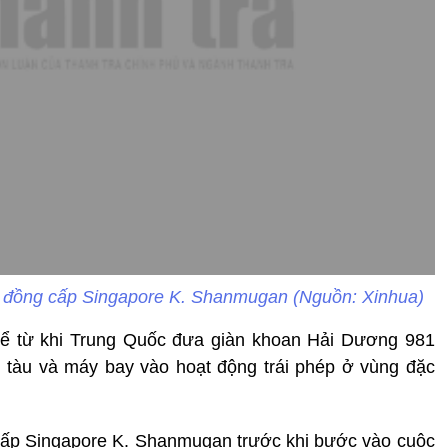
i đồng cấp Singapore K. Shanmugan (Nguồn: Xinhua)
g kể từ khi Trung Quốc đưa giàn khoan Hải Dương 981
 tàu và máy bay vào hoạt động trái phép ở vùng đặc
 cấp Singapore K. Shanmugan trước khi bước vào cuộc