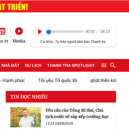
00:00
04:23
Play
o in
Media
Ca khúc:
Tự hào người làm báo Thanh tra
NHÀ ĐẤT
DU LỊCH
THANH TRA SPOTLIGHT
h phúc
Tôi yêu Tổ quốc tôi
phát triển kinh tế tư nhân
TIN ĐỌC NHIỀU
Yêu cầu của Tổng Bí thư, Chủ
tịch nước về sắp xếp trường học
13:14 04/08/2026