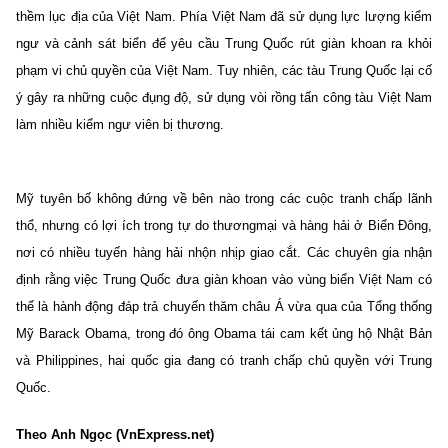
thềm lục địa của Việt Nam. Phía Việt Nam đã sử dụng lực lượng kiểm
ngư và cảnh sát biển để yêu cầu Trung Quốc rút giàn khoan ra khỏi
phạm vi chủ quyền của Việt Nam. Tuy nhiên, các tàu Trung Quốc lại cố
ý gây ra những cuộc đụng độ, sử dụng vòi rồng tấn công tàu Việt Nam
làm nhiều kiểm ngư viên bị thương.
Mỹ tuyên bố không đứng về bên nào trong các cuộc tranh chấp lãnh
thổ, nhưng có lợi ích trong tự do thươngmại và hàng hải ở Biển Đông,
nơi có nhiều tuyến hàng hải nhộn nhịp giao cắt. Các chuyên gia nhận
định rằng việc Trung Quốc đưa giàn khoan vào vùng biển Việt Nam có
thể là hành động đáp trả chuyến thăm châu Á vừa qua của Tổng thống
Mỹ Barack Obama, trong đó ông Obama tái cam kết ủng hộ Nhật Bản
và Philippines, hai quốc gia đang có tranh chấp chủ quyền với Trung
Quốc.
Theo Anh Ngọc (VnExpress.net)