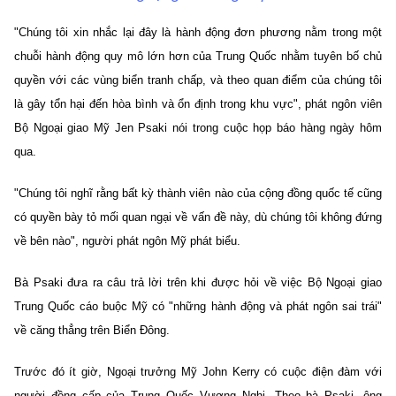
"Chúng tôi xin nhắc lại đây là hành động đơn phương nằm trong một
chuỗi hành động quy mô lớn hơn của Trung Quốc nhằm tuyên bố chủ
quyền với các vùng biển tranh chấp, và theo quan điểm của chúng tôi
là gây tổn hại đến hòa bình và ổn định trong khu vực", phát ngôn viên
Bộ Ngoại giao Mỹ Jen Psaki nói trong cuộc họp báo hàng ngày hôm
qua.
"Chúng tôi nghĩ rằng bất kỳ thành viên nào của cộng đồng quốc tế cũng
có quyền bày tỏ mối quan ngại về vấn đề này, dù chúng tôi không đứng
về bên nào", người phát ngôn Mỹ phát biểu.
Bà Psaki đưa ra câu trả lời trên khi được hỏi về việc Bộ Ngoại giao
Trung Quốc cáo buộc Mỹ có "những hành động và phát ngôn sai trái"
về căng thẳng trên Biển Đông.
Trước đó ít giờ, Ngoại trưởng Mỹ John Kerry có cuộc điện đàm với
người đồng cấp của Trung Quốc Vương Nghị. Theo bà Psaki, ông