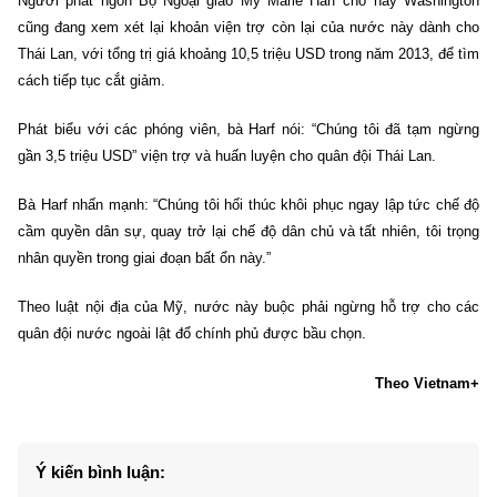
Người phát ngôn Bộ Ngoại giao Mỹ Marie Harf cho hay Washington
cũng đang xem xét lại khoản viện trợ còn lại của nước này dành cho
Thái Lan, với tổng trị giá khoảng 10,5 triệu USD trong năm 2013, để tìm
cách tiếp tục cắt giảm.
Phát biểu với các phóng viên, bà Harf nói: “Chúng tôi đã tạm ngừng
gần 3,5 triệu USD” viện trợ và huấn luyện cho quân đội Thái Lan.
Bà Harf nhấn mạnh: “Chúng tôi hối thúc khôi phục ngay lập tức chế độ
cầm quyền dân sự, quay trở lại chế độ dân chủ và tất nhiên, tôi trọng
nhân quyền trong giai đoạn bất ổn này.”
Theo luật nội địa của Mỹ, nước này buộc phải ngừng hỗ trợ cho các
quân đội nước ngoài lật đổ chính phủ được bầu chọn.
Theo Vietnam+
Ý kiến bình luận: