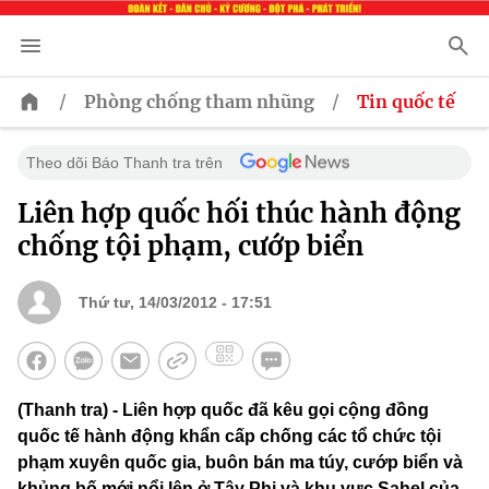
/
/
Phòng chống tham nhũng
Tin quốc tế
Theo dõi Báo Thanh tra trên
Liên hợp quốc hối thúc hành động
chống tội phạm, cướp biển
Thứ tư, 14/03/2012 - 17:51
(Thanh tra) - Liên hợp quốc đã kêu gọi cộng đồng
quốc tế hành động khẩn cấp chống các tổ chức tội
phạm xuyên quốc gia, buôn bán ma túy, cướp biển và
khủng bố mới nổi lên ở Tây Phi và khu vực Sahel của