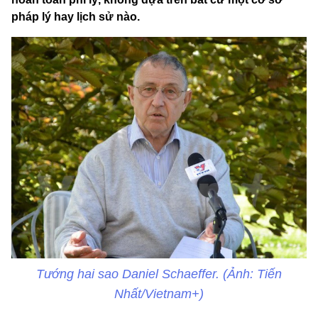
pháp lý hay lịch sử nào.
Tướng hai sao Daniel Schaeffer. (Ảnh: Tiến
Nhất/Vietnam+)