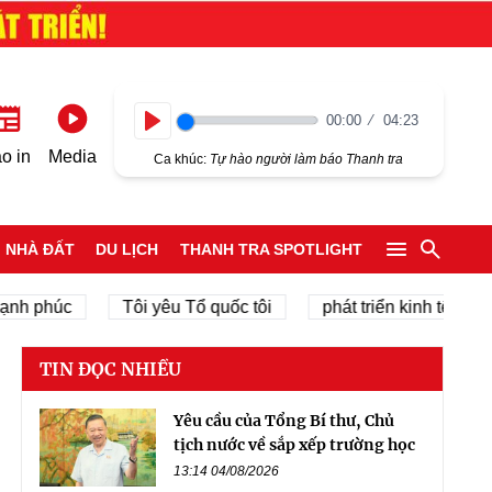
00:00
04:23
Play
o in
Media
Ca khúc:
Tự hào người làm báo Thanh tra
NHÀ ĐẤT
DU LỊCH
THANH TRA SPOTLIGHT
húc
Tôi yêu Tổ quốc tôi
phát triển kinh tế tư nhân
TIN ĐỌC NHIỀU
Yêu cầu của Tổng Bí thư, Chủ
tịch nước về sắp xếp trường học
13:14 04/08/2026