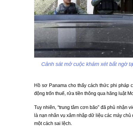
Cảnh sát mở cuộc khám xét bất ngờ tạ
Hồ sơ Panama cho thấy cách thức phi pháp của
động trốn thuế, rửa tiền thông qua hãng luật 
Tuy nhiên, “trung tâm cơn bão” đã phủ nhận vi
là nạn nhân vụ xâm nhập dữ liệu các máy chủ đặ
một cách sai lệch.