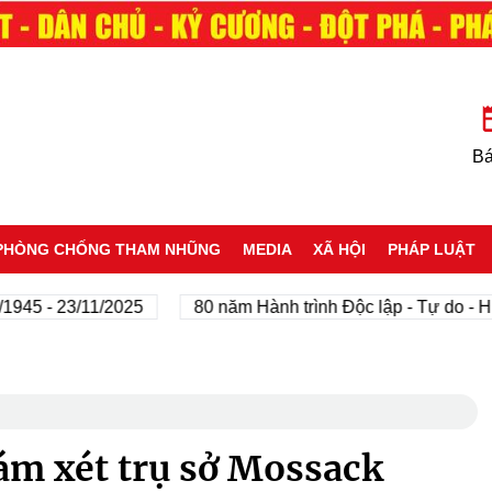
Bá
PHÒNG CHỐNG THAM NHŨNG
MEDIA
XÃ HỘI
PHÁP LUẬT
- 23/11/2025
80 năm Hành trình Độc lập - Tự do - Hạnh p
m xét trụ sở Mossack