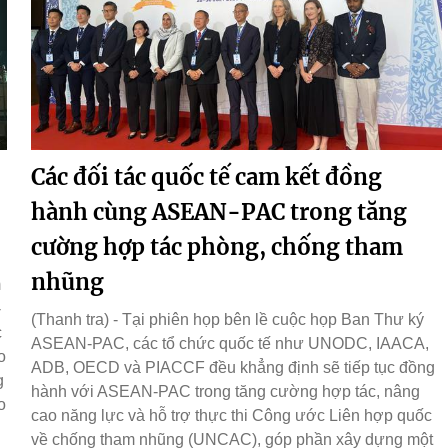
Các đối tác quốc tế cam kết đồng
hành cùng ASEAN-PAC trong tăng
cường hợp tác phòng, chống tham
nhũng
m
-
(Thanh tra) - Tại phiên họp bên lề cuộc họp Ban Thư ký
c
ASEAN-PAC, các tổ chức quốc tế như UNODC, IAACA,
o
ADB, OECD và PIACCF đều khẳng định sẽ tiếp tục đồng
g
hành với ASEAN-PAC trong tăng cường hợp tác, nâng
o
cao năng lực và hỗ trợ thực thi Công ước Liên hợp quốc
về chống tham nhũng (UNCAC), góp phần xây dựng một