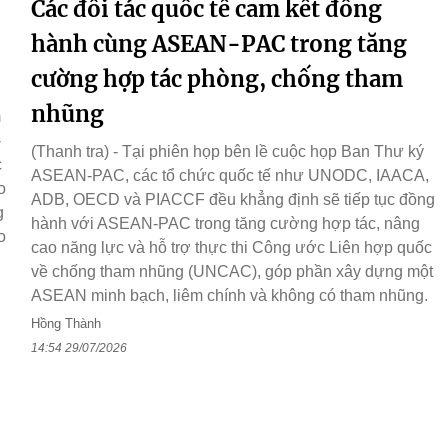
Các đối tác quốc tế cam kết đồng
hành cùng ASEAN-PAC trong tăng
cường hợp tác phòng, chống tham
nhũng
m
-
(Thanh tra) - Tại phiên họp bên lề cuộc họp Ban Thư ký
c
ASEAN-PAC, các tổ chức quốc tế như UNODC, IAACA,
o
ADB, OECD và PIACCF đều khẳng định sẽ tiếp tục đồng
g
hành với ASEAN-PAC trong tăng cường hợp tác, nâng
o
cao năng lực và hỗ trợ thực thi Công ước Liên hợp quốc
về chống tham nhũng (UNCAC), góp phần xây dựng một
ASEAN minh bạch, liêm chính và không có tham nhũng.
Hồng Thành
14:54 29/07/2026