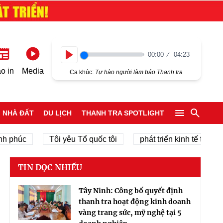
00:00
04:23
Play
o in
Media
Ca khúc:
Tự hào người làm báo Thanh tra
NHÀ ĐẤT
DU LỊCH
THANH TRA SPOTLIGHT
úc
Tôi yêu Tổ quốc tôi
phát triển kinh tế tư nhân
TIN ĐỌC NHIỀU
Tây Ninh: Công bố quyết định
thanh tra hoạt động kinh doanh
vàng trang sức, mỹ nghệ tại 5