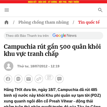
/
/
Phòng chống tham nhũng
Tin quốc tế
Theo dõi Báo Thanh tra trên
Campuchia rút gần 500 quân khỏi
khu vực tranh chấp
Thứ tư, 18/07/2012 - 12:19
Hãng THX đưa tin, ngày 18/7, Campuchia đã rút 485
binh sỹ nước này khỏi Khu phi quân sự tạm tời (PDZ)
xung quanh ngôi đền cổ Preah Vihear - động thái
nhằm tuân thủ phán quyết trước đó của Tòa án Công