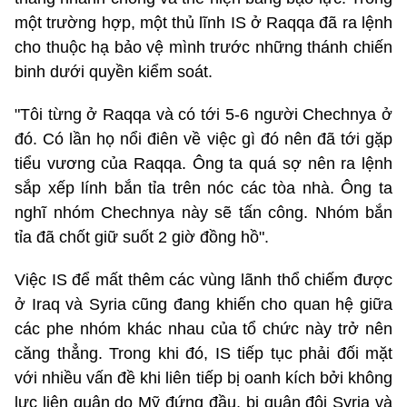
một trường hợp, một thủ lĩnh IS ở Raqqa đã ra lệnh
cho thuộc hạ bảo vệ mình trước những thánh chiến
binh dưới quyền kiểm soát.
"Tôi từng ở Raqqa và có tới 5-6 người Chechnya ở
đó. Có lần họ nổi điên về việc gì đó nên đã tới gặp
tiểu vương của Raqqa. Ông ta quá sợ nên ra lệnh
sắp xếp lính bắn tỉa trên nóc các tòa nhà. Ông ta
nghĩ nhóm Chechnya này sẽ tấn công. Nhóm bắn
tỉa đã chốt giữ suốt 2 giờ đồng hồ".
Việc IS để mất thêm các vùng lãnh thổ chiếm được
ở Iraq và Syria cũng đang khiến cho quan hệ giữa
các phe nhóm khác nhau của tổ chức này trở nên
căng thẳng. Trong khi đó, IS tiếp tục phải đối mặt
với nhiều vấn đề khi liên tiếp bị oanh kích bởi không
lực liên quân do Mỹ đứng đầu, bị quân đội Syria và