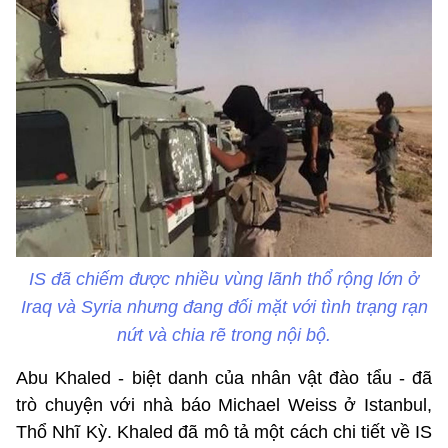
IS đã chiếm được nhiều vùng lãnh thổ rộng lớn ở
Iraq và Syria nhưng đang đối mặt với tình trạng rạn
nứt và chia rẽ trong nội bộ.
Abu Khaled - biệt danh của nhân vật đào tẩu - đã
trò chuyện với nhà báo Michael Weiss ở Istanbul,
Thổ Nhĩ Kỳ. Khaled đã mô tả một cách chi tiết về IS