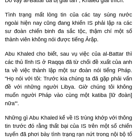
Do vậy al-Battar đã bị giải tán", Khaled giải thích.
Tình trạng mất lòng tin của các tay súng nước
ngoài hiện nay cũng đang khiến IS phải lập ra các
sư đoàn chiến binh đa sắc tộc, thậm chí một số
thành viên không nói được tiếng Ảrập.
Abu Khaled cho biết, sau vụ việc của al-Battar thì
các thủ lĩnh IS ở Raqqa đã từ chối đề xuất của anh
ta về việc thành lập một sư đoàn nói tiếng Pháp.
"Họ nói với tôi: Trước kia chúng ta đã gặp phải vấn
đề với những người Libya. Giờ chúng tôi không
muốn người Pháp vào cùng một katiba [lữ đoàn]
nữa'".
Những gì Abu Khaled kể về IS trùng khớp với thông
tin trước đó rằng thất bại của IS trên một số chiến
tuyến đã phơi bày tình trạng rạn nứt trong nội bộ tổ