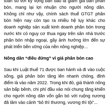
toàn so với kỳ vọng ban đầu là giảm giá bán phân
bón, mang lại lợi nhuận cho người nông dân.
Không chỉ như vậy, chính sách thuế GTGT phân
bón hiện nay còn tạo ra nhiều hệ lụy khác cho
doanh nghiệp sản xuất kinh doanh phân bón trong
nước khi có nguy cơ thua ngay trên sân nhà trước
phân bón nhập ngoại, gây ảnh hưởng lớn đến sự
phát triển bền vững của nền nông nghiệp…
Nông dân “điêu đứng” vì giá phân bón cao
Sau khi Luật thuế 71 được ban hành và đi vào cuộc
sống, giá phân bón tăng lên nhanh chóng, đỉnh
điểm là vào năm 2022. Trong khi đó, giá thành nông
sản bấp bênh, chi phí đầu vào nói chung tăng khiến
cho người nông dân vốn gắn bó với ruộng nương
đã lâm vào cảnh “bỏ thì thương, vương thì tội”...