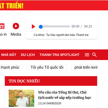
00:00
04:23
Play
o in
Media
Ca khúc:
Tự hào người làm báo Thanh tra
NHÀ ĐẤT
DU LỊCH
THANH TRA SPOTLIGHT
 phúc
Tôi yêu Tổ quốc tôi
phát triển kinh tế tư nhân
TIN ĐỌC NHIỀU
Yêu cầu của Tổng Bí thư, Chủ
tịch nước về sắp xếp trường học
13:14 04/08/2026